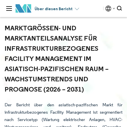
Über diesen Bericht
MARKTGRÖSSEN- UND M
ARKTANTEILSANALYSE FÜR I
NFRASTRUKTURBEZOGENES F
ACILITY MANAGEMENT IM A
SIATISCH-PAZIFISCHEN RAUM – W
ACHSTUMSTRENDS UND P
ROGNOSE (2026 – 2031)
Der Bericht über den asiatisch-pazifischen Markt für
infrastrukturbezogenes Facility Management ist segmentiert
nach Servicetyp (Wartung elektrischer Anlagen, HVAC-
Wartungsservices und weitere), Endnutzer (Gewerbe,