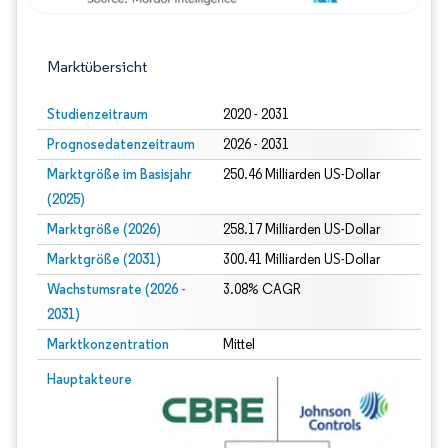
Marktübersicht
Studienzeitraum
2020 - 2031
Prognosedatenzeitraum
2026 - 2031
Marktgröße im Basisjahr
250.46 Milliarden US-Dollar
(2025)
Marktgröße (2026)
258.17 Milliarden US-Dollar
Marktgröße (2031)
300.41 Milliarden US-Dollar
Wachstumsrate (2026 -
3.08% CAGR
2031)
Marktkonzentration
Mittel
Bild © Mordor Intelligence. Wiederverwendung erfordert Namensnennung gem
Hauptakteure