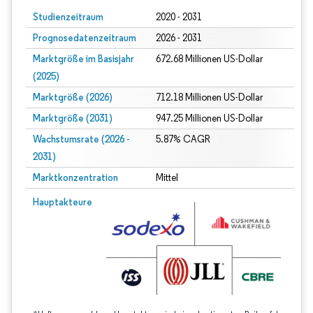
Studienzeitraum
2020 - 2031
Prognosedatenzeitraum
2026 - 2031
Marktgröße im Basisjahr
672.68 Millionen US-Dollar
(2025)
Marktgröße (2026)
712.18 Millionen US-Dollar
Marktgröße (2031)
947.25 Millionen US-Dollar
Wachstumsrate (2026 -
5.87% CAGR
2031)
Marktkonzentration
Mittel
Bild © Mordor Intelligence. Wiederverwendung erfordert Namensnennung gem
Hauptakteure