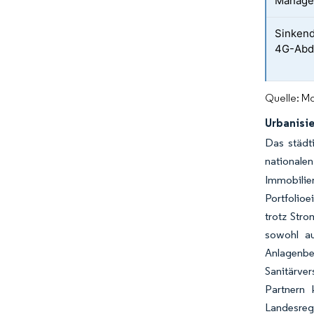
Manage
Sinkend
4G-Abd
Quelle: Mo
Urbanisi
Das städt
nationalen
Immobilie
Portfolio
trotz Str
sowohl a
Anlagenbe
Sanitärve
Partnern 
Landesreg