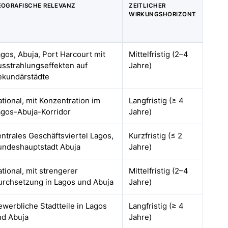
EOGRAFISCHE RELEVANZ
ZEITLICHER
WIRKUNGSHORIZONT
gos, Abuja, Port Harcourt mit
Mittelfristig (2–4
usstrahlungseffekten auf
Jahre)
ekundärstädte
tional, mit Konzentration im
Langfristig (≥ 4
agos-Abuja-Korridor
Jahre)
ntrales Geschäftsviertel Lagos,
Kurzfristig (≤ 2
undeshauptstadt Abuja
Jahre)
tional, mit strengerer
Mittelfristig (2–4
urchsetzung in Lagos und Abuja
Jahre)
werbliche Stadtteile in Lagos
Langfristig (≥ 4
nd Abuja
Jahre)