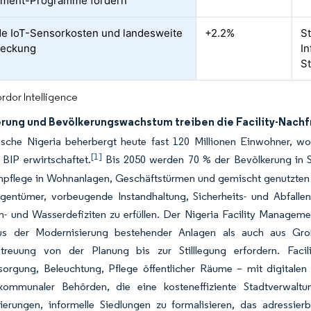
ment-Programme fordern
e IoT-Sensorkosten und landesweite
+2.2%
St
eckung
In
S
rdor Intelligence
erung und Bevölkerungswachstum treiben die Facility-Nachf
ische Nigeria beherbergt heute fast 120 Millionen Einwohner, w
[1]
 BIP erwirtschaftet.
Bis 2050 werden 70 % der Bevölkerung in St
npflege in Wohnanlagen, Geschäftstürmen und gemischt genutzten 
eigentümer, vorbeugende Instandhaltung, Sicherheits- und Abfall
om- und Wasserdefiziten zu erfüllen. Der Nigeria Facility Manage
us der Modernisierung bestehender Anlagen als auch aus Gro
treuung von der Planung bis zur Stilllegung erfordern. Facil
rsorgung, Beleuchtung, Pflege öffentlicher Räume – mit digitale
kommunaler Behörden, die eine kosteneffiziente Stadtverwaltu
ierungen, informelle Siedlungen zu formalisieren, das adressie