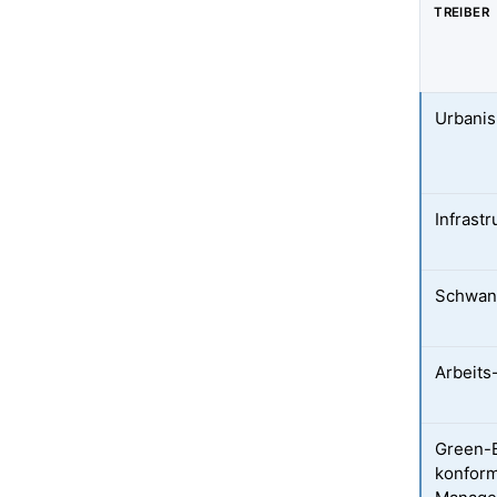
TREIBER
Urbani
Infrastr
Schwan
Arbeits
Green-B
konform