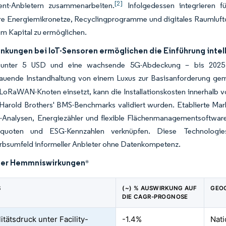
[2]
nt-Anbietern zusammenarbeiten.
Infolgedessen integrieren f
re Energiemikronetze, Recyclingprogramme und digitales Raumluft
m Kapital zu ermöglichen.
nkungen bei IoT-Sensoren ermöglichen die Einführung int
 unter 5 USD und eine wachsende 5G-Abdeckung – bis 2025 
auende Instandhaltung von einem Luxus zur Basisanforderung ge
 LoRaWAN-Knoten einsetzt, kann die Installationskosten innerhalb
 Harold Brothers' BMS-Benchmarks validiert wurden. Etablierte Ma
-Analysen, Energiezähler und flexible Flächenmanagementsoftwa
squoten und ESG-Kennzahlen verknüpfen. Diese Technologiesc
bsumfeld informeller Anbieter ohne Datenkompetenz.
der Hemmniswirkungen
*
S
(~) % AUSWIRKUNG AUF
GEO
DIE CAGR-PROGNOSE
itätsdruck unter Facility-
-1.4%
Nati