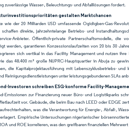
g zuverlässige Wasser-, Beleuchtungs- und Abfalllösungen fordert.
kturinvestitionsprioritäten gestalten Marktchancen
kte wie der 20 Milliarden USD umfassende Ogidigben-Gas-Revoluti
 schaffen direkte, jahrzehntelange Betriebs- und Instandhaltungs
ervice-Anbieter. Öffentlich-private Partnerschaftsmodelle, die
tigt werden, garantieren Konzessionslaufzeiten von 20 bis 30 Jah
egrieren sich vertikal in das Facility Management und nutzen ihre
wie das 48.400 m² große NUPRC-Hauptquartier in Abuja zu gewinn
en, die Kapitalprojektausführung mit Lebenszyklusbetriebs- und 
nd Reinigungsdienstleistungen unter leistungsgebundenen SLAs anb
nd-Investoren schreiben ESG-konforme Facility-Managem
d-Emissionen zur Finanzierung neuer Büro- und Logistikparks sch
etlaufzeit vor. Gebäude, die beim Bau nach LEED oder EDGE zertif
ufrechterhalten, was die Verantwortung für Energie-, Abfall-, Wass
erlagert. Empirische Untersuchungen nigerianischer börsennotier
ROA und ROE korrelieren, was den greifbaren finanziellen Mehrwert f