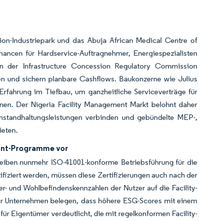
on-Industriepark und das Abuja African Medical Centre of
chancen für Hardservice-Auftragnehmer, Energiespezialisten
 von der Infrastructure Concession Regulatory Commission
ren und sichern planbare Cashflows. Baukonzerne wie Julius
 Erfahrung im Tiefbau, um ganzheitliche Serviceverträge für
en. Der Nigeria Facility Management Markt belohnt daher
Instandhaltungsleistungen verbinden und gebündelte MEP-,
ieten.
ent-Programme vor
reiben nunmehr ISO-41001-konforme Betriebsführung für die
iziert werden, müssen diese Zertifizierungen auch nach der
er- und Wohlbefindenskennzahlen der Nutzer auf die Facility-
ter Unternehmen belegen, dass höhere ESG-Scores mit einem
ür Eigentümer verdeutlicht, die mit regelkonformen Facility-