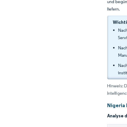
und begüns
liefern.
Wichti
Nach
Serv
Nach
Mana
Nach
inst
Hinweis: 
Intelligen
Nigeria
Analyse 