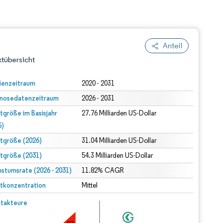
Anteil
tübersicht
ienzeitraum
2020 - 2031
nosedatenzeitraum
2026 - 2031
tgröße im Basisjahr
27.76 Milliarden US-Dollar
5)
tgröße (2026)
31.04 Milliarden US-Dollar
tgröße (2031)
54.3 Milliarden US-Dollar
dert Namensnennung gemäß CC BY 4.0.
stumsrate (2026 - 2031)
11.82% CAGR
tkonzentration
Mittel
© Mordor Intelligence. Wiederverwendung erfordert Namensnennung gemäß CC BY 4.0.
takteure