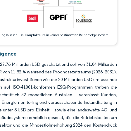
ungsausschluss: Hauptakteure in keiner bestimmten Reihenfolge sortiert
ligence
,76 Milliarden USD geschätzt und soll von 31,04 Milliarden
GR von 11,82 % während des Prognosezeitraums (2026–2031).
rastrukturinvestitionen wie der 20 Milliarden USD umfassende
ren auf ISO-41001-konformen ESG-Programmen treiben die
chnittlich 32 monatlichen Ausfällen – veranlasst Kunden,
es Energiemonitoring und vorausschauende Instandhaltung in
e unter 5 USD pro Einheit – sowie eine landesweite 4G- und
äudesysteme erheblich gesenkt, die die Betriebskosten um
tsektor und die Mindestlohnerhöhung 2024 den Kostendruck