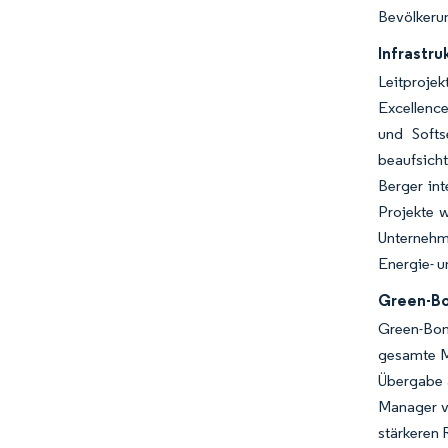
Bevölkerun
Infrastru
Leitproje
Excellence
und Softs
beaufsich
Berger int
Projekte 
Unternehm
Energie- u
Green-Bo
Green-Bon
gesamte Mi
Übergabe a
Manager v
stärkeren 