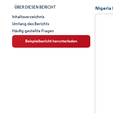
ÜBER DIESEN BERICHT
Nigeria
Inhaltsverzeichnis
Marktgröße und -anteil
Umfang des Berichts
Häufig gestellte Fragen
Marktanalyse
Trends und Einblicke
Segmentanalyse
Geografische Analyse
Wettbewerbslandschaft
Hauptakteure
Branchenentwicklungen