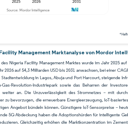
*Haft
 Facility Management Marktanalyse von Mordor Intel
des Nigeria Facility Management Marktes wurde im Jahr 2025 auf 27
hr 2026 auf 54,3 Milliarden USD bis 2031 anwachsen, bei einer CA
 Stadtentwicklung in Lagos, Abuja und Port Harcourt, steigende Inf
-Gas-Revolution-Industriepark sowie das Beharren der Investo
 weiter an. Die Unzuverlässigkeit des Stromnetzes – mit durchs
ter zu bevorzugen, die erneuerbare Energieerzeugung, IoT-basiert
zigen Angebot bündeln können. Günstigere IoT-Sensorpreise – heut
de 5G-Abdeckung haben die Adoptionshürden für intelligente Geb
eduzieren. Gleichzeitig erhöhen die Marktkonzentration im Zemen