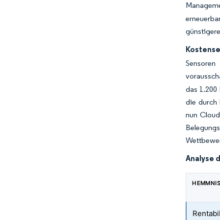
Manageme
erneuerba
günstigere
Kostense
Sensoren
voraussch
das 1.200
die durch
nun Cloud
Belegung
Wettbewer
Analyse 
HEMMNI
Rentabil