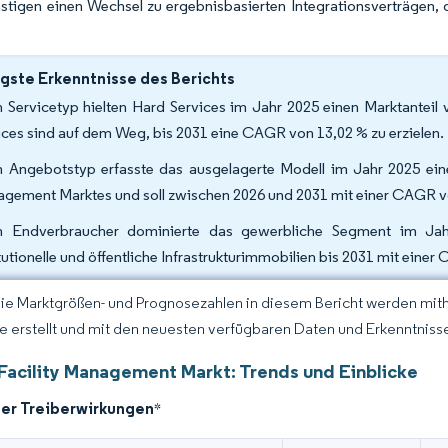
tigen einen Wechsel zu ergebnisbasierten Integrationsverträgen, 
gste Erkenntnisse des Berichts
 Servicetyp hielten Hard Services im Jahr 2025 einen Marktanteil
ices sind auf dem Weg, bis 2031 eine CAGR von 13,02 % zu erzielen.
 Angebotstyp erfasste das ausgelagerte Modell im Jahr 2025 eine
gement Marktes und soll zwischen 2026 und 2031 mit einer CAGR 
 Endverbraucher dominierte das gewerbliche Segment im Jah
itutionelle und öffentliche Infrastrukturimmobilien bis 2031 mit ein
Die Marktgrößen- und Prognosezahlen in diesem Bericht werden mit
ce erstellt und mit den neuesten verfügbaren Daten und Erkenntnissen
 Facility Management Markt: Trends und Einblicke
der Treiberwirkungen
*