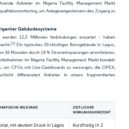
ührende Anbieter im Nigeria Facility Management Markt
qualitätsmonitoring, um Anlageneigentümern den Zugang zu
elligenter Gebäudesysteme
werden 12,3 Millionen Verbindungen erwartet – haben
[3]
macht.
Ein typisches 20-stöckiges Bürogebäude in Lagos,
 von 36 Monaten durch 18 % Stromeinsparungen amortisieren,
rktteilnehmer im Nigeria Facility Management Markt bündeln
re, um CFOs mit Live-Dashboards zu versorgen, die OPEX,
hicht differenziert Anbieter in einem fragmentierten
GRAFISCHE RELEVANZ
ZEITLICHER
WIRKUNGSHORIZONT
onal, mit akutem Druck in Lagos
Kurzfristig (≤ 2