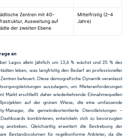
ädtische Zentren mit 4G-
Mittelfristig (2–4
frastruktur, Ausweitung auf
Jahre)
tädte der zweiten Ebene
rage an
obei Lagos allein jährlich um 13,6 % wächst und 25 % des
ädten leben, was langfristig den Bedarf an professioneller
Zentren befeuert. Diese demografische Dynamik veranlasst
entsorgungsleistungen auszulagern, um Mieteranforderungen
ment Markt erschließt daher wiederkehrende Einnahmequellen
ßprojekten auf der grünen Wiese, die eine umfassende
ity-Manager, die gemeindeorientierte Dienstleistungen –
n Dashboards kombinieren, entwickeln sich zu bevorzugten
ng anstreben. Gleichzeitig erweitert die Bestrebung der
rbare Bestandsvolumen für regelkonforme Anbieter, da die