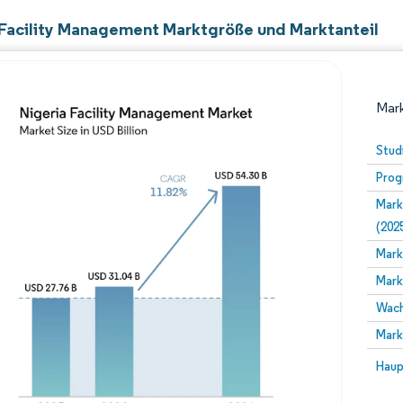
 Facility Management Marktgröße und Marktanteil
Mark
Stud
Prog
Mark
(202
Mark
Mark
Bild © Mordor Intelligence. Wiederverwendung erfor
Wach
Mark
Bild 
Haup