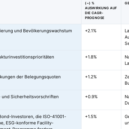
(~) %
G
AUSWIRKUNG AUF
DIE CAGR-
PROGNOSE
sierung und Bevölkerungswachstum
+2.1%
La
A
S
ukturinvestitionsprioritäten
+1.8%
Na
L
kungen der Belegungsquoten
+1.2%
Ze
B
- und Sicherheitsvorschriften
+0.9%
Na
D
ond-Investoren, die ISO-41001-
+1.5%
Ge
e, ESG-konforme Facility-
u