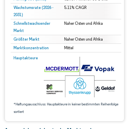
Wachstumsrate (2026 -
5.11% CAGR
2031)
Schnellstwachsender
Naher Osten und Afrika
Markt
Größter Markt
Naher Osten und Afrika
Marktkonzentration
Mittel
Bild © Mordor Intelligence. Wiederverwendung erfordert Namensnennung gem
Hauptakteure
*Haftungsausschluss: Hauptakteure in keiner bestimmten Reihenfolge
sortiert