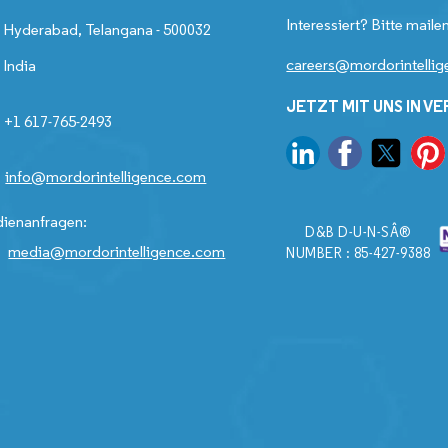
Interessiert? Bitte mailen
Hyderabad, Telangana - 500032
careers@mordorintelli
India
JETZT MIT UNS IN V
+1 617-765-2493
info@mordorintelligence.com
ienanfragen:
D&B D-U-N-SÂ®
media@mordorintelligence.com
NUMBER : 85-427-9388