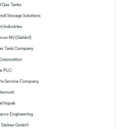
 Gas Tanks
dI Storage Solutions
t Industries
con NV (Geldof)
her Tank Company
Corporation
de PLC
rix Service Company
ermott
al Vopak
arco Engineering
 Steiner GmbH