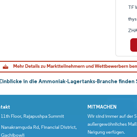
TF 
thy
ZHA
Einblicke in die Ammoniak-Lagertanks-Branche finden
takt
MITMACHEN
11th Floor, Rajapushpa Summit
Wir sind immer auf der S
außergewöhnliches Maß 
Nanakramguda Rd, Financial District,
Neigung verfügen.
Gachibowli