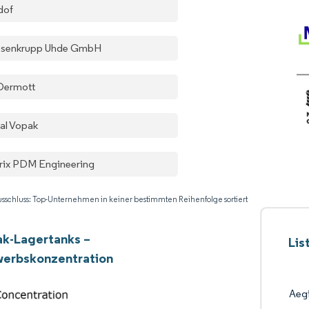
dof
ssenkrupp Uhde GmbH
ermott
al Vopak
rix PDM Engineering
sschluss: Top-Unternehmen in keiner bestimmten Reihenfolge sortiert
k-Lagertanks –
Lis
erbskonzentration
Aegi