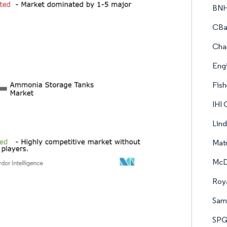
BNH
CBan
Char
Engi
Fis
IHI 
Lin
Mat
McD
Roy
Sam
SPG