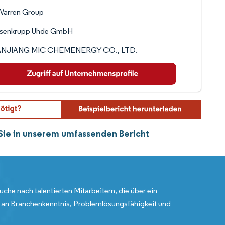
Warren Group
ssenkrupp Uhde GmbH
NJIANG MIC CHEMENERGY CO., LTD.
 Sie in unserem umfassenden Bericht
uche nach talentierten Mitarbeitern, die über ein
an Branchenkenntnis, Problemlösungsfähigkeit und