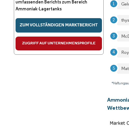
umfassenden Berichts zum Bereich
Gel
Ammoniak-Lagertanks
thy
McD
Roy
Mat
*Haftungsau
Ammonia
Wettbew