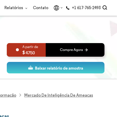
Relatórios
Contato
+1 617-765-2493
4750
nformação
Mercado De Inteligência De Ameaças
aças