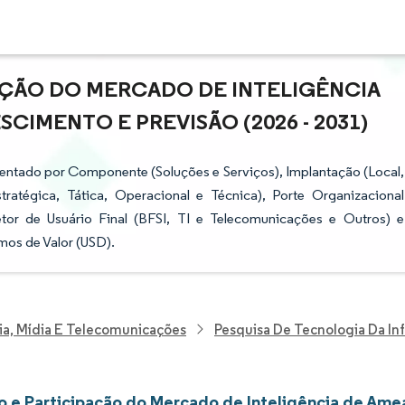
AÇÃO DO MERCADO DE INTELIGÊNCIA
CIMENTO E PREVISÃO (2026 - 2031)
entado por Componente (Soluções e Serviços), Implantação (Local,
ratégica, Tática, Operacional e Técnica), Porte Organizacional
or de Usuário Final (BFSI, TI e Telecomunicações e Outros) e
mos de Valor (USD).
ia, Mídia E Telecomunicações
Pesquisa De Tecnologia Da I
 e Participação do Mercado de Inteligência de Ame