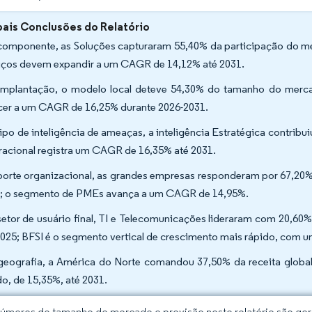
pais Conclusões do Relatório
componente, as Soluções capturaram 55,40% da participação do m
iços devem expandir a um CAGR de 14,12% até 2031.
implantação, o modelo local deteve 54,30% do tamanho do merc
cer a um CAGR de 16,25% durante 2026-2031.
tipo de inteligência de ameaças, a inteligência Estratégica contrib
acional registra um CAGR de 16,35% até 2031.
porte organizacional, as grandes empresas responderam por 67,2
; o segmento de PMEs avança a um CAGR de 14,95%.
setor de usuário final, TI e Telecomunicações lideraram com 20,60
025; BFSI é o segmento vertical de crescimento mais rápido, com
geografia, a América do Norte comandou 37,50% da receita globa
do, de 15,35%, até 2031.
úmeros de tamanho de mercado e previsão neste relatório são gera