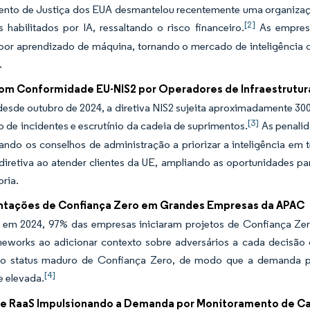
nto de Justiça dos EUA desmantelou recentemente uma organiza
[2]
s habilitados por IA, ressaltando o risco financeiro.
As empresa
por aprendizado de máquina, tornando o mercado de inteligência d
.
om Conformidade EU-NIS2 por Operadores de Infraestrutura
esde outubro de 2024, a diretiva NIS2 sujeita aproximadamente 300.
[3]
o de incidentes e escrutínio da cadeia de suprimentos.
As penalid
vando os conselhos de administração a priorizar a inteligência e
diretiva ao atender clientes da UE, ampliando as oportunidades pa
oria.
tações de Confiança Zero em Grandes Empresas da APAC
em 2024, 97% das empresas iniciaram projetos de Confiança Zero
meworks ao adicionar contexto sobre adversários a cada decisão
 o status maduro de Confiança Zero, de modo que a demanda por 
[4]
 elevada.
de RaaS Impulsionando a Demanda por Monitoramento de C