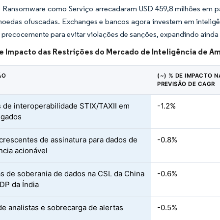
 Ransomware como Serviço arrecadaram USD 459,8 milhões em pa
moedas ofuscadas. Exchanges e bancos agora investem em inteligên
 precocemente para evitar violações de sanções, expandindo ainda
de Impacto das Restrições do Mercado de Inteligência de A
ÃO
(~) % DE IMPACTO N
PREVISÃO DE CAGR
 de interoperabilidade STIX/TAXII em
-1.2%
egados
crescentes de assinatura para dados de
-0.8%
ncia acionável
as de soberania de dados na CSL da China
-0.6%
DP da Índia
de analistas e sobrecarga de alertas
-0.5%