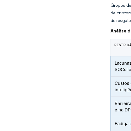
Grupos de
de cripto
de resgate
Análise 
RESTRIÇ
Lacunas
SOCs l
Custos 
inteligê
Barreir
e na DP
Fadiga 