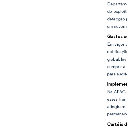
Departame
de exploit
detecção 
em nuvem
Gastos c
Em vigor d
notificaçã
global, le
cumprir a 
para audit
Implemen
Na APAC, 
esses fra
atingiram
permanece
Cartéis 