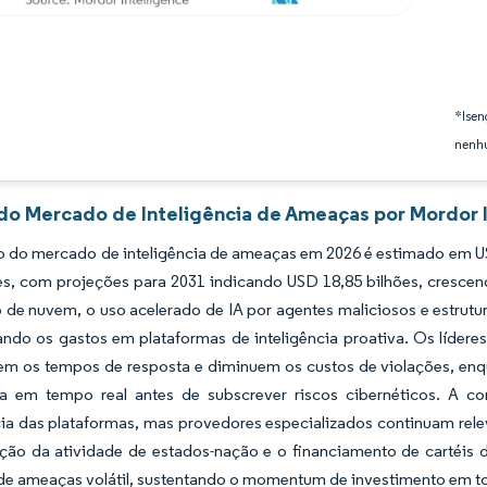
*Isen
nenhu
 do Mercado de Inteligência de Ameaças por Mordor 
 do mercado de inteligência de ameaças em 2026 é estimado em USD
ões, com projeções para 2031 indicando USD 18,85 bilhões, cresc
de nuvem, o uso acelerado de IA por agentes maliciosos e estrutura
ndo os gastos em plataformas de inteligência proativa. Os líderes
em os tempos de resposta e diminuem os custos de violações, enq
cia em tempo real antes de subscrever riscos cibernéticos. A c
a das plataformas, mas provedores especializados continuam releva
cação da atividade de estados-nação e o financiamento de carté
e ameaças volátil, sustentando o momentum de investimento em tod