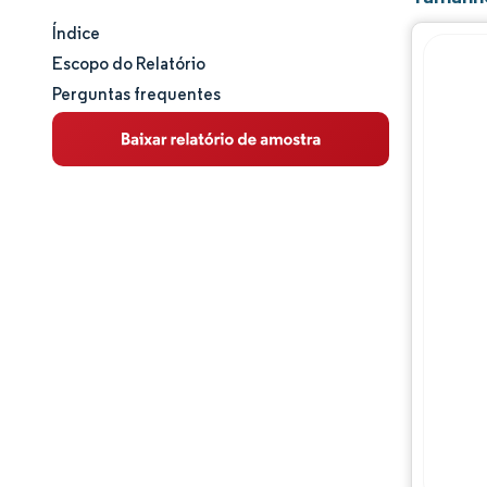
Índice
Tamanho e participação de mercado
Escopo do Relatório
Perguntas frequentes
Análise de mercado
Tendências e insights
Análise de segmentos
Análise geográfica
Panorama competitivo
Principais jogadores
Desenvolvimentos da indústria