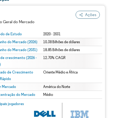
Ações
o Geral do Mercado
odo de Estudo
2020 - 2031
nho do Mercado (2026)
10.38 Bilhões de dólares
nho do Mercado (2031)
18.85 Bilhões de dólares
 de crescimento (2026 -
12.70% CAGR
)
ado de Crescimento
Oriente Médio e África
ão conforme CC BY 4.0.
 Rápido
r Mercado
América do Norte
entração do Mercado
Médio
m © Mordor Intelligence. O reuso requer atribuição conforme CC BY 4.0.
cipais jogadores