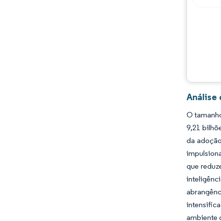
Análise
O tamanho
9,21 bilh
da adoção 
impulsiona
que reduz
inteligên
abrangênci
intensifi
ambiente d