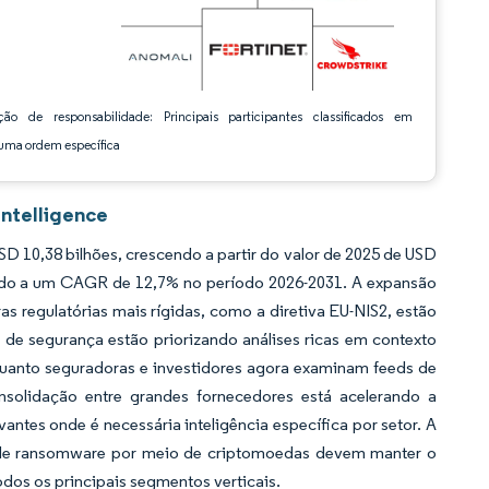
ção de responsabilidade: Principais participantes classificados em
ma ordem específica
Intelligence
 10,38 bilhões, crescendo a partir do valor de 2025 de USD
endo a um CAGR de 12,7% no período 2026-2031. A expansão
s regulatórias mais rígidas, como a diretiva EU-NIS2, estão
 de segurança estão priorizando análises ricas em contexto
uanto seguradoras e investidores agora examinam feeds de
onsolidação entre grandes fornecedores está acelerando a
ntes onde é necessária inteligência específica por setor. A
is de ransomware por meio de criptomoedas devem manter o
os os principais segmentos verticais.