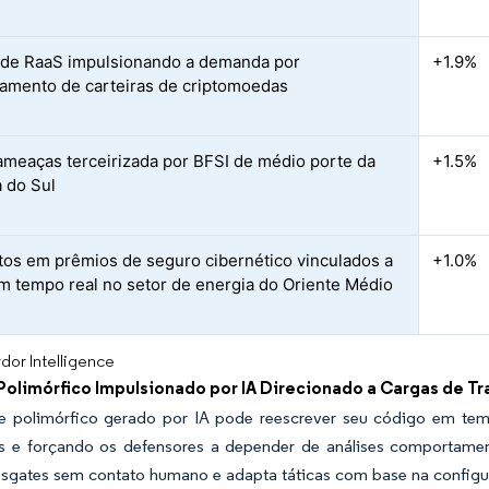
 de RaaS impulsionando a demanda por
+1.9%
amento de carteiras de criptomoedas
ameaças terceirizada por BFSI de médio porte da
+1.5%
 do Sul
os em prêmios de seguro cibernético vinculados a
+1.0%
m tempo real no setor de energia do Oriente Médio
dor Intelligence
Polimórfico Impulsionado por IA Direcionado a Cargas de T
 polimórfico gerado por IA pode reescrever seu código em temp
as e forçando os defensores a depender de análises comportam
esgates sem contato humano e adapta táticas com base na configu