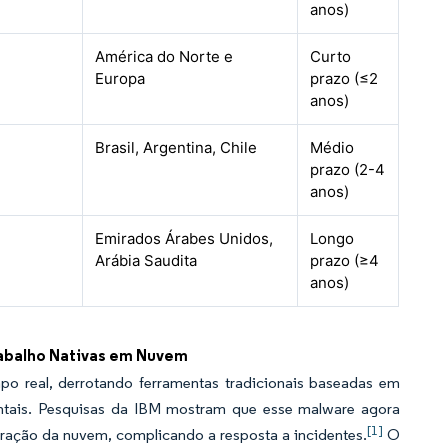
anos)
América do Norte e
Curto
Europa
prazo (≤2
anos)
Brasil, Argentina, Chile
Médio
prazo (2-4
anos)
Emirados Árabes Unidos,
Longo
Arábia Saudita
prazo (≥4
anos)
rabalho Nativas em Nuvem
o real, derrotando ferramentas tradicionais baseadas em
entais. Pesquisas da IBM mostram que esse malware agora
[1]
ração da nuvem, complicando a resposta a incidentes.
O