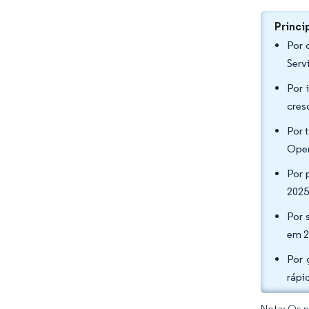
Princi
Por 
Serv
Por 
cres
Por 
Oper
Por 
2025
Por 
em 2
Por 
rápi
Nota: Os n