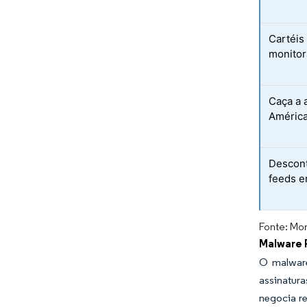
Cartéis
monitor
Caça a 
América
Descont
feeds e
Fonte: Mor
Malware 
O malware
assinatur
negocia r