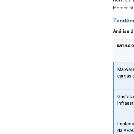
Mordor Int
Tendênc
Análise 
IMPULSI
Malware
cargas 
Gastos 
infraest
Impleme
da APA