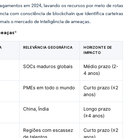
gamentos em 2024, lavando os recursos por meio de rotas
cia com consciência de blockchain que identifica carteiras
 mais o mercado de inteligência de ameaças.
meaças
*
A
RELEVÂNCIA GEOGRÁFICA
HORIZONTE DE
IMPACTO
SOCs maduros globais
Médio prazo (2-
4 anos)
PMEs em todo o mundo
Curto prazo (≤2
anos)
China, Índia
Longo prazo
(≥4 anos)
Regiões com escassez
Curto prazo (≤2
de talentos
anos)