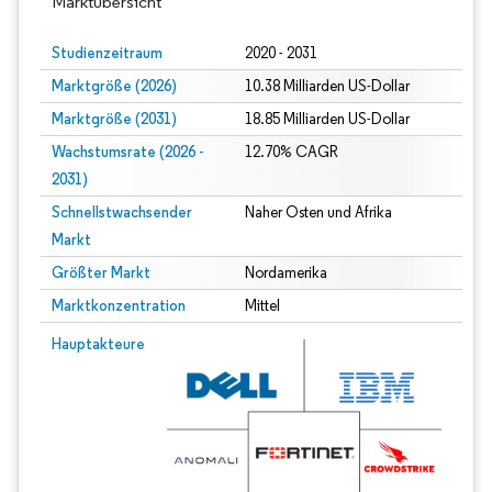
Marktübersicht
Studienzeitraum
2020 - 2031
Marktgröße (2026)
10.38 Milliarden US-Dollar
Marktgröße (2031)
18.85 Milliarden US-Dollar
Wachstumsrate (2026 -
12.70% CAGR
2031)
Schnellstwachsender
Naher Osten und Afrika
Markt
Größter Markt
Nordamerika
Marktkonzentration
Mittel
Bild © Mordor Intelligence. Wiederverwendung erfordert Namensnennung gem
Hauptakteure