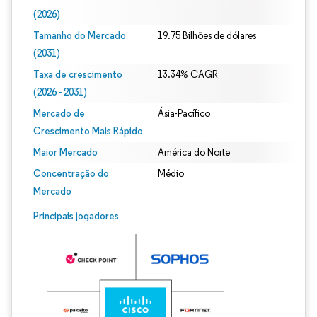
(2026)
Tamanho do Mercado
19.75 Bilhões de dólares
(2031)
Taxa de crescimento
13.34% CAGR
(2026 - 2031)
Mercado de
Ásia-Pacífico
Crescimento Mais Rápido
Maior Mercado
América do Norte
Concentração do
Médio
Mercado
Imagem © Mordor Intelligence. O reuso requer atribuição conforme CC BY 4.0.
Principais jogadores