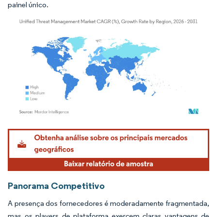
painel único.
Imagem © Mordor Intelligence. O reuso requer atribuição conforme CC BY 4.0.
Panorama Competitivo
A presença dos fornecedores é moderadamente fragmentada,
mas os players de plataforma exercem claras vantagens de