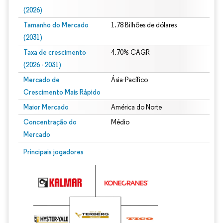
(2026)
Tamanho do Mercado
1.78 Bilhões de dólares
(2031)
Taxa de crescimento
4.70% CAGR
(2026 - 2031)
Mercado de
Ásia-Pacífico
Crescimento Mais Rápido
Maior Mercado
América do Norte
Concentração do
Médio
Mercado
Imagem © Mordor Intelligence. O reuso requer atribuição conforme CC BY 4.0.
Principais jogadores