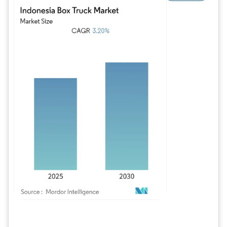
Imagem © Mordor Intelligence. O reuso requer atribuição conforme CC BY 4.0.