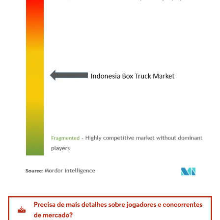
Imagem © Mordor Intelligence. O reuso requer atribuição conforme CC BY 4.0.