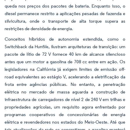
queda nos preços dos pacotes de bateria. Enquanto isso, o
diesel permanece restrito a aplicações pesadas de fazenda e
silvicultura, onde o transporte de alta torque supera as
restrições de densidade de energia.
Conceitos híbridos de autonomia estendida, como o
Switchback da HuntVe, ilustram arquiteturas de transição: um
pacote de lítio de 72 V fornece 40 km de alcance silencioso
antes que um motor a gasolina de 708 cc entre em ação. Os
legisladores na Califórnia já exigem limites de emissão off-
road equivalentes ao estágio V, acelerando a eletrificação da
frota entre agências públicas. No entanto, a penetração
elétrica no mercado de massa aguarda a construção de
infraestrutura de carregadores de nível 2 de 240 V em trilhas e
propriedades agrícolas, um requisito agora enfrentado por
programas cooperativos de concessionárias de energia
elétrica e revendedores nos estados do Meio-Oeste. Até que
tais atualizações da rede se concretizem, a gasolina manterá