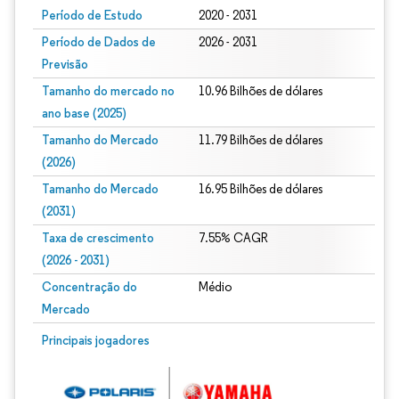
Período de Estudo
2020 - 2031
Período de Dados de
2026 - 2031
Previsão
Tamanho do mercado no
10.96 Bilhões de dólares
ano base (2025)
Tamanho do Mercado
11.79 Bilhões de dólares
(2026)
Tamanho do Mercado
16.95 Bilhões de dólares
(2031)
Taxa de crescimento
7.55% CAGR
(2026 - 2031)
Concentração do
Médio
Mercado
Imagem © Mordor Intelligence. O reuso requer atribuição conforme CC BY 4.0.
Principais jogadores