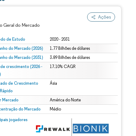
Ações
o Geral do Mercado
odo de Estudo
2020 - 2031
nho do Mercado (2026)
1.77 Bilhões de dólares
nho do Mercado (2031)
3.89 Bilhões de dólares
 de crescimento (2026 -
17.10% CAGR
)
ado de Crescimento
Ásia
ão conforme CC BY 4.0.
 Rápido
r Mercado
América do Norte
entração do Mercado
Médio
m © Mordor Intelligence. O reuso requer atribuição conforme CC BY 4.0.
cipais jogadores