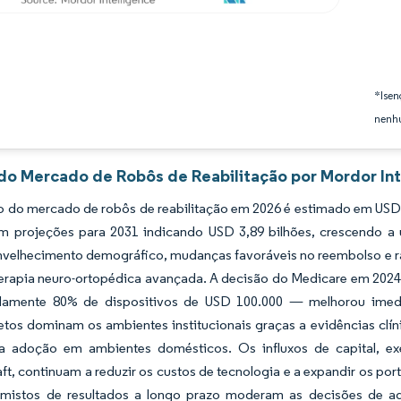
*Isen
nenhu
 do Mercado de Robôs de Reabilitação por Mordor Int
do mercado de robôs de reabilitação em 2026 é estimado em USD 1,
om projeções para 2031 indicando USD 3,89 bilhões, crescendo
 envelhecimento demográfico, mudanças favoráveis no reembolso e 
terapia neuro-ortopédica avançada. A decisão do Medicare em 2024
amente 80% de dispositivos de USD 100.000 — melhorou imedia
etos dominam os ambientes institucionais graças a evidências clí
a adoção em ambientes domésticos. Os influxos de capital, e
t, continuam a reduzir os custos de tecnologia e a expandir os port
mistos de resultados a longo prazo moderam as decisões de aq