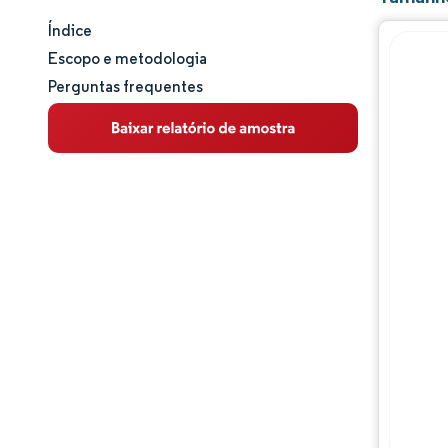
Índice
Tamanho e participação de mercado
Escopo e metodologia
Perguntas frequentes
Análise de mercado
Tendências e insights
Análise de segmentos
Análise geográfica
Panorama regulatório
Análise da cadeia de valor
Panorama competitivo
Principais jogadores