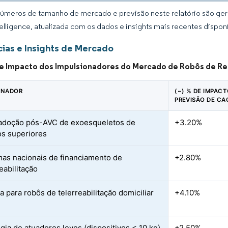
úmeros de tamanho de mercado e previsão neste relatório são gera
elligence, atualizada com os dados e insights mais recentes disponí
ias e Insights de Mercado
de Impacto dos Impulsionadores do Mercado de Robôs de Re
ONADOR
(~) % DE IMPAC
PREVISÃO DE CA
adoção pós-AVC de exoesqueletos de
+3.20%
s superiores
as nacionais de financiamento de
+2.80%
eabilitação
 para robôs de telerreabilitação domiciliar
+4.10%
gia de atuadores leves (dispositivos < 10 kg)
+2.50%