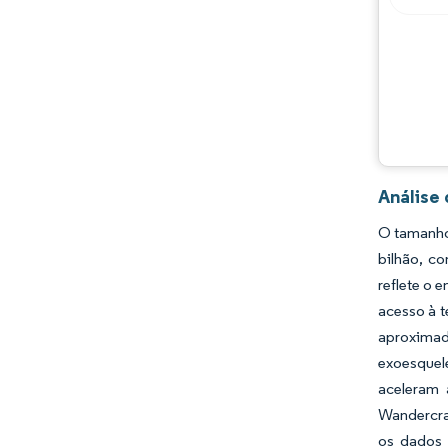
Oportunidades e perspectivas
Desenvolvimentos da indústria
Análise
O tamanho 
bilhão, c
reflete o
acesso à 
aproximad
exoesquel
aceleram 
Wandercraf
os dados 