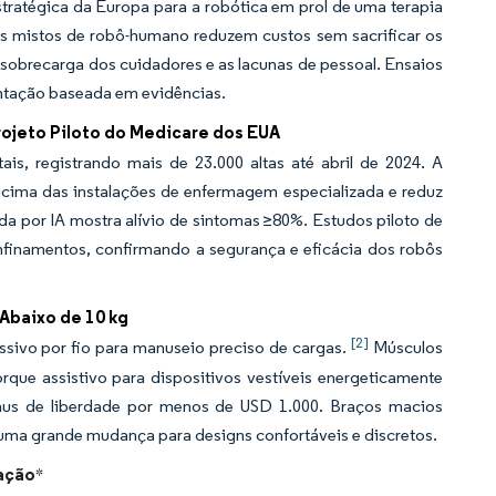
tratégica da Europa para a robótica em prol de uma terapia
los mistos de robô-humano reduzem custos sem sacrificar os
sobrecarga dos cuidadores e as lacunas de pessoal. Ensaios
ntação baseada em evidências.
rojeto Piloto do Medicare dos EUA
, registrando mais de 23.000 altas até abril de 2024. A
acima das instalações de enfermagem especializada e reduz
da por IA mostra alívio de sintomas ≥80%. Estudos piloto de
nfinamentos, confirmando a segurança e eficácia dos robôs
Abaixo de 10 kg
[2]
sivo por fio para manuseio preciso de cargas.
Músculos
ue assistivo para dispositivos vestíveis energeticamente
raus de liberdade por menos de USD 1.000. Braços macios
uma grande mudança para designs confortáveis e discretos.
tação
*