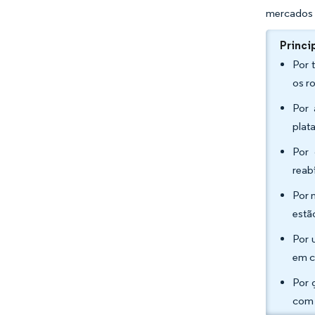
mercados 
Princi
Por 
os r
Por 
plat
Por 
reab
Por 
estã
Por 
em c
Por 
com 