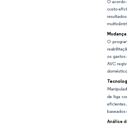
O acordo d
custo-efi
resultado
multicênt
Mudança 
O program
reabilita
os gastos 
AVC regis
doméstico
Tecnolog
Manipulad
de liga c
eficiente
baseados 
Análise 