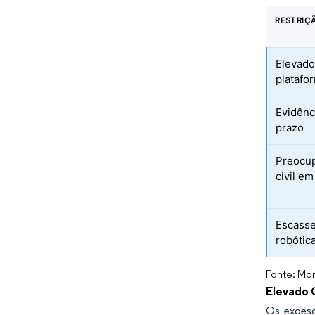
RESTRIÇ
Elevado
platafo
Evidênc
prazo
Preocup
civil em
Escasse
robótic
Fonte: Mor
Elevado 
Os exoesq