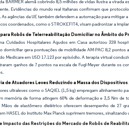
a BARMER alemã cobrindo 8,5 milhões de vidas ilustra a virada es
ciente. Evidências do mundo real italianas confirmam que protoco
s. As agências da UE também defendem a automação para mitigar a 
ricos coordenados, como o STROKEFIT4, visam padronizar a impla
para Robôs de Telerreabilitação Domiciliar no Âmbito do P
a Cuidados Hospitalares Agudos em Casa autorizou 328 hospitais
ção domiciliar gera pontuações de mobilidade AM-PAC 8,2 pontos 
do Medicare em USD 17.123 por episódio. A terapia virtual conduzi
traram ganhos de 7 pontos na escala de Fugl-Meyer durante os co
s.
ia de Atuadores Leves Reduzindo a Massa dos Dispositivos 
ores ultraleves como o SAQIEL (1,5 kg) empregam alinhamento pas
om memória de forma atingem 60% de deformação e 3,5 Nm de torq
s. Mãos de elastômero dielétrico oferecem desempenho de 27 g
em HASEL do Instituto Max Planck suprimem tremores, sinalizando 
de Impacto das Restrições do Mercado de Robôs de Reabili