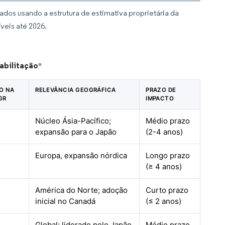
dos usando a estrutura de estimativa proprietária da
veis até 2026.
abilitação
*
TO NA
RELEVÂNCIA GEOGRÁFICA
PRAZO DE
GR
IMPACTO
Núcleo Ásia-Pacífico;
Médio prazo
expansão para o Japão
(2-4 anos)
Europa, expansão nórdica
Longo prazo
(≥ 4 anos)
América do Norte; adoção
Curto prazo
inicial no Canadá
(≤ 2 anos)
Global; liderado pelo Japão
Médio prazo