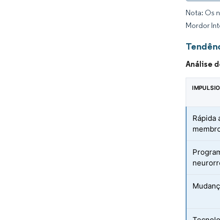
Nota: Os n
Mordor Int
Tendênc
Análise 
IMPULSI
Rápida 
membro
Program
neurorr
Mudança
Tecnolo