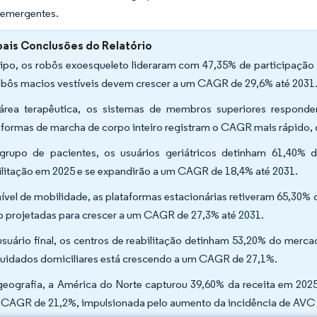
emergentes.
pais Conclusões do Relatório
tipo, os robôs exoesqueleto lideraram com 47,35% de participação
obôs macios vestíveis devem crescer a um CAGR de 29,6% até 2031
área terapêutica, os sistemas de membros superiores respond
aformas de marcha de corpo inteiro registram o CAGR mais rápido, 
grupo de pacientes, os usuários geriátricos detinham 61,40%
ilitação em 2025 e se expandirão a um CAGR de 18,4% até 2031.
nível de mobilidade, as plataformas estacionárias retiveram 65,30%
o projetadas para crescer a um CAGR de 27,3% até 2031.
usuário final, os centros de reabilitação detinham 53,20% do merc
uidados domiciliares está crescendo a um CAGR de 27,1%.
geografia, a América do Norte capturou 39,60% da receita em 2025;
CAGR de 21,2%, impulsionada pelo aumento da incidência de AVC 