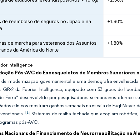
 de reembolso de seguros no Japão e na
+1.90%
a
as de marcha para veteranos dos Assuntos
+1.80%
ranos da América do Norte
dor Intelligence
doção Pós-AVC de Exoesqueletos de Membros Superiores na 
 de modernização governamental e uma demografia envelhecida 
 GR-2 da Fourier Intelligence, equipado com 53 graus de liberda
 Ferro" desenvolvido por pesquisadores sul-coreanos oferece su
Dados clínicos mostram ganhos semanais na escala de Fugl-Meyer de
[1]
vencionais.
Sistemas de malha fechada que acoplam robótica, s
rogramas pós-AVC.
s Nacionais de Financiamento de Neurorreabilitação na Ale