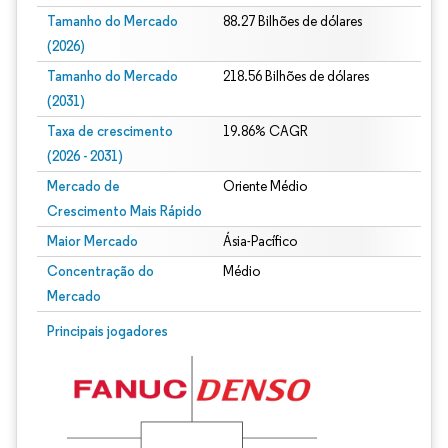
Tamanho do Mercado
88.27 Bilhões de dólares
(2026)
Tamanho do Mercado
218.56 Bilhões de dólares
(2031)
Taxa de crescimento
19.86% CAGR
(2026 - 2031)
Mercado de
Oriente Médio
Crescimento Mais Rápido
Maior Mercado
Ásia-Pacífico
Concentração do
Médio
Mercado
Imagem © Mordor Intelligence. O reuso requer atribuição conforme CC BY 4.0.
Principais jogadores