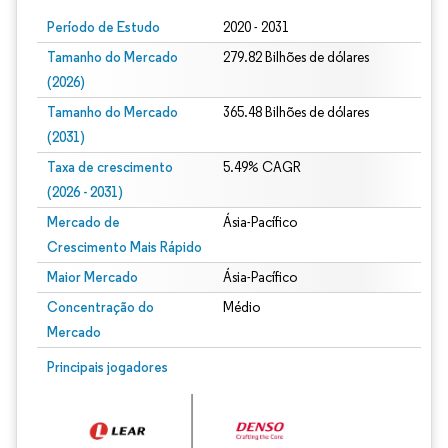
Período de Estudo
2020 - 2031
Tamanho do Mercado
279.82 Bilhões de dólares
(2026)
Tamanho do Mercado
365.48 Bilhões de dólares
(2031)
Taxa de crescimento
5.49% CAGR
(2026 - 2031)
Mercado de
Ásia-Pacífico
Crescimento Mais Rápido
Maior Mercado
Ásia-Pacífico
Concentração do
Médio
Mercado
Imagem © Mordor Intelligence. O reuso requer atribuição conforme CC BY 4.0.
Principais jogadores