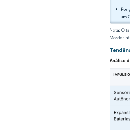
Por 
um C
Nota: O ta
Mordor Int
Tendênc
Análise 
IMPULSI
Sensor
Autôno
Expansã
Baterias