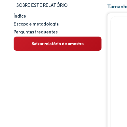
SOBRE ESTE RELATÓRIO
Tamanho
Índice
Tamanho e participação de mercado
Escopo e metodologia
Perguntas frequentes
Análise de mercado
Tendências e insights
Análise de segmentos
Análise geográfica
Panorama regulatório
Análise da cadeia de valor
Panorama competitivo