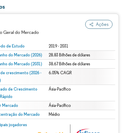
os
Ações
o Geral do Mercado
odo de Estudo
2019 - 2031
nho do Mercado (2026)
28.83 Bilhões de dólares
nho do Mercado (2031)
38.67 Bilhões de dólares
 de crescimento (2026 -
6.05% CAGR
)
ado de Crescimento
Ásia-Pacífico
ão conforme CC BY 4.0.
 Rápido
r Mercado
Ásia-Pacífico
entração do Mercado
Médio
m © Mordor Intelligence. O reuso requer atribuição conforme CC BY 4.0.
cipais jogadores