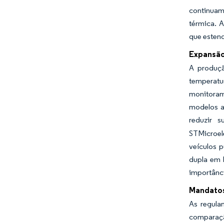
continuam 
térmica. A
que estend
Expansão
A produçã
temperatu
monitoram
modelos a
reduzir s
STMicroele
veículos 
dupla em h
importânci
Mandatos
As regula
comparaçã