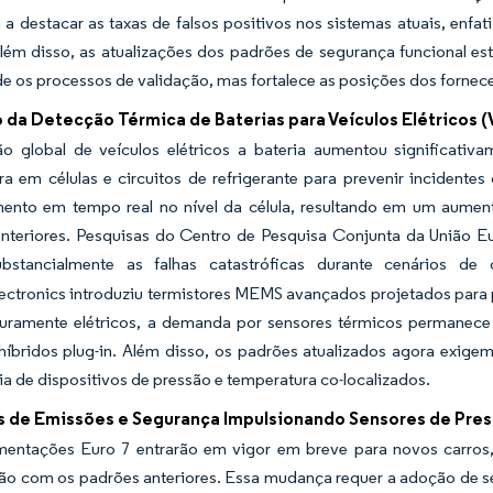
a destacar as taxas de falsos positivos nos sistemas atuais, enfa
lém disso, as atualizações dos padrões de segurança funcional est
e os processos de validação, mas fortalece as posições dos forne
 da Detecção Térmica de Baterias para Veículos Elétricos (
o global de veículos elétricos a bateria aumentou significativ
ra em células e circuitos de refrigerante para prevenir incident
ento em tempo real no nível da célula, resultando em um aum
nteriores. Pesquisas do Centro de Pesquisa Conjunta da União E
ubstancialmente as falhas catastróficas durante cenários de
ctronics introduziu termistores MEMS avançados projetados para p
puramente elétricos, a demanda por sensores térmicos permanece 
íbridos plug-in. Além disso, os padrões atualizados agora exigem
a de dispositivos de pressão e temperatura co-localizados.
 de Emissões e Segurança Impulsionando Sensores de Pre
mentações Euro 7 entrarão em vigor em breve para novos carros, 
o com os padrões anteriores. Essa mudança requer a adoção de s