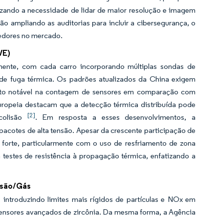
tizando a necessidade de lidar de maior resolução e imagem
ão ampliando as auditorias para incluir a cibersegurança, o
cedores no mercado.
VE)
amente, com cada carro incorporando múltiplas sondas de
es de fuga térmica. Os padrões atualizados da China exigem
ento notável na contagem de sensores em comparação com
uropeia destacam que a detecção térmica distribuída pode
[2]
 colisão
. Em resposta a esses desenvolvimentos, a
acotes de alta tensão. Apesar da crescente participação de
forte, particularmente com o uso de resfriamento de zona
 testes de resistência à propagação térmica, enfatizando a
ssão/Gás
introduzindo limites mais rígidos de partículas e NOx em
ensores avançados de zircônia. Da mesma forma, a Agência