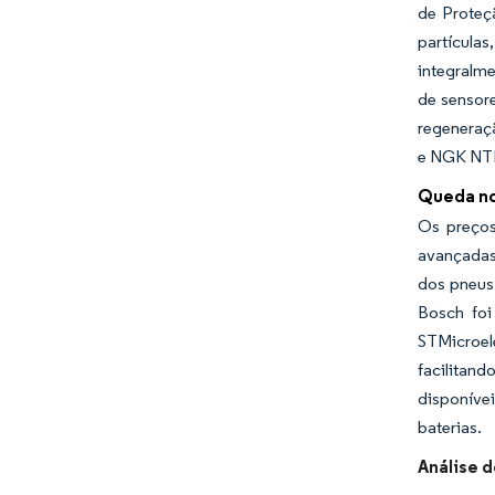
de Proteç
partícula
integralm
de sensore
regeneraç
e NGK NTK
Queda no
Os preços
avançadas 
dos pneus
Bosch foi
STMicroel
facilitand
disponíve
baterias.
Análise 