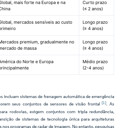
Global, mais forte na Europa e na
Curto prazo
China
(≤ 2 anos)
Global, mercados sensíveis ao custo
Longo prazo
primeiro
(≥ 4 anos)
Mercados premium, gradualmente no
Longo prazo
mercado de massa
(≥ 4 anos)
América do Norte e Europa
Médio prazo
principalmente
(2-4 anos)
os incluam sistemas de frenagem automática de emergência
[1]
morem seus conjuntos de sensores de visão frontal
. As
ara rodovias, exigem conjuntos com tripla redundância,
nsição de sistemas de tecnologia única para arquiteturas
os nos programas de radar de imagem. No entanto, pesquisas