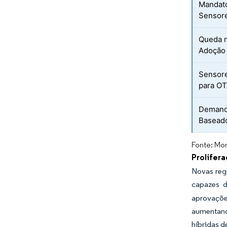
Mandato
Sensor
Queda 
Adoção
Sensore
para O
Demanda
Basead
Fonte: Mor
Prolifer
Novas reg
capazes d
aprovaçõe
aumentand
híbridas 