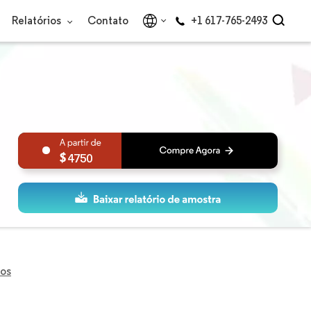
Relatórios
Contato
+1 617-765-2493
4750
vos