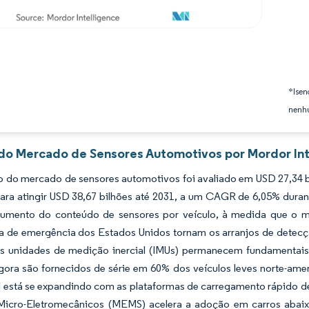
*Isen
nenhu
 do Mercado de Sensores Automotivos por Mordor Int
 do mercado de sensores automotivos foi avaliado em USD 27,34 bi
ara atingir USD 38,67 bilhões até 2031, a um CAGR de 6,05% duran
 aumento do conteúdo de sensores por veículo, à medida que o 
a de emergência dos Estados Unidos tornam os arranjos de dete
As unidades de medição inercial (IMUs) permanecem fundamentais 
agora são fornecidos de série em 60% dos veículos leves norte-am
l está se expandindo com as plataformas de carregamento rápido d
Micro-Eletromecânicos (MEMS) acelera a adoção em carros abaixo