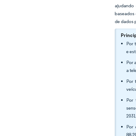
ajudando 
baseados 
de dados p
Princi
Por 
e es
Por 
a te
Por 
veíc
Por 
sens
2031
Por 
88,2