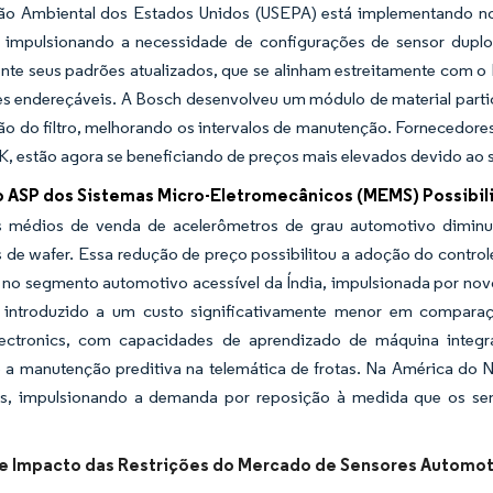
ão Ambiental dos Estados Unidos (USEPA) está implementando nov
s, impulsionando a necessidade de configurações de sensor duplo
ente seus padrões atualizados, que se alinham estreitamente com 
s endereçáveis. A Bosch desenvolveu um módulo de material particu
ão do filtro, melhorando os intervalos de manutenção. Fornecedor
, estão agora se beneficiando de preços mais elevados devido ao 
 ASP dos Sistemas Micro-Eletromecânicos (MEMS) Possibil
 médios de venda de acelerômetros de grau automotivo diminu
de wafer. Essa redução de preço possibilitou a adoção do control
 no segmento automotivo acessível da Índia, impulsionada por nov
 introduzido a um custo significativamente menor em compara
ectronics, com capacidades de aprendizado de máquina integra
o a manutenção preditiva na telemática de frotas. Na América do 
is, impulsionando a demanda por reposição à medida que os sens
de Impacto das Restrições do Mercado de Sensores Automot