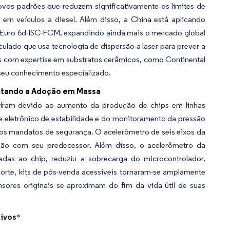
os padrões que reduzem significativamente os limites de
 em veículos a diesel. Além disso, a China está aplicando
o Euro 6d-ISC-FCM, expandindo ainda mais o mercado global
lado que usa tecnologia de dispersão a laser para prever a
es com expertise em substratos cerâmicos, como Continental
seu conhecimento especializado.
itando a Adoção em Massa
íram devido ao aumento da produção de chips em linhas
e eletrônico de estabilidade e do monitoramento da pressão
os mandatos de segurança. O acelerômetro de seis eixos da
ção com seu predecessor. Além disso, o acelerômetro da
das ao chip, reduziu a sobrecarga do microcontrolador,
Norte, kits de pós-venda acessíveis tornaram-se amplamente
ores originais se aproximam do fim da vida útil de suas
ivos
*