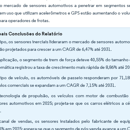
o mercado de sensores automotivos a penetrar em segmentos se
em uso que utilizam acelerômetros e GPS estão aumentando o volum
ara operadores de frotas.
pais Conclusões do Relatório
tipo, os sensores inerciais lideraram o mercado de sensores autom
tão projetados para crescer a um CAGR de 6,47% até 2031.
aplicação, o segmento de trem de força deteve 40,55% do tamanh
lemática registrou a taxa de crescimento mais rápida de 8,86% até 20
tipo de veículo, os automóveis de passeio responderam por 71,18
ulos comerciais se expandam a um CAGR de 7,15% até 2031.
tecnologia de propulsão, os veículos com motor de combustão
ores automotivos em 2025; projeta-se que os carros elétricos a
.
canal de vendas, os sensores instalados pelo fabricante de eq
0% em 2025; espera-se que o segmento de pós-venda avance a um 