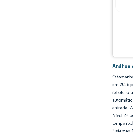
Principais jogadores
Oportunidades e perspectivas
Desenvolvimentos da indústria
Análise
O tamanho
em 2026 p
reflete o
automátic
entrada. 
Nível 2+ 
tempo rea
Sistemas 