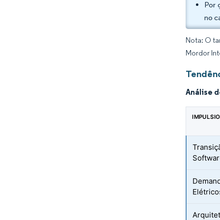
Por 
no c
Nota: O ta
Mordor Int
Tendênc
Análise 
IMPULSI
Transiç
Softwa
Demand
Elétrico
Arquite