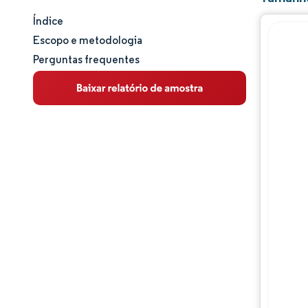
Índice
Tamanho e participação de mercado
Escopo e metodologia
Perguntas frequentes
Análise de mercado
Tendências e insights
Análise de segmentos
Análise geográfica
Panorama regulatório
Análise da cadeia de valor
Panorama competitivo
Principais jogadores