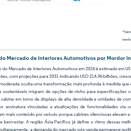
*Isen
nenhu
 do Mercado de Interiores Automotivos por Mordor In
 do Mercado de Interiores Automotivos em 2026 é estimado em USD 
lhões, com projeções para 2031 indicando USD 214,96 bilhões, cre
moderada oculta uma transformação mais profunda à medida que c
is sustentáveis migram de opções de nicho para especificações 
e cabine em torno de displays de alta densidade e unidades de co
por assinatura vinculadas a atualizações de funcionalidades via 
am mais conteúdo por veículo porque cabines silenciosas elevam a
e bem-estar. A região Ásia-Pacífico já define o ritmo dessas melh
multaneamente, a demanda do mercado pós-venda permanece resilien