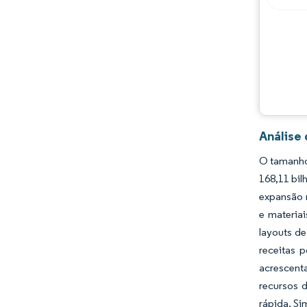
Oportunidades e perspectivas
Desenvolvimentos da indústria
Análise
O tamanho
168,11 bi
expansão 
e materia
layouts d
receitas 
acrescent
recursos d
rápida. Si