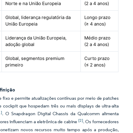
Norte e na União Europeia
(2 a 4 anos)
Global, liderança regulatória da
Longo prazo
União Europeia
(≥ 4 anos)
Liderança da União Europeia,
Médio prazo
adoção global
(2 a 4 anos)
Global, segmentos premium
Curto prazo
primeiro
(≤ 2 anos)
finição
 fixo e permite atualizações contínuas por meio de patches
 cockpit que hospedam três ou mais displays de ultra-alta
1]
. O Snapdragon Digital Chassis da Qualcomm alimenta
[2]
res influenciam a eletrônica de cabine
. Os fornecedores
 monetizam novos recursos muito tempo após a produção,