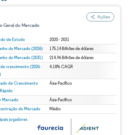
Ações
o Geral do Mercado
odo de Estudo
2020 - 2031
nho do Mercado (2026)
175.14 Bilhões de dólares
nho do Mercado (2031)
214.96 Bilhões de dólares
 de crescimento (2026 -
4.18% CAGR
)
ado de Crescimento
Ásia-Pacífico
ão conforme CC BY 4.0.
 Rápido
r Mercado
Ásia-Pacífico
entração do Mercado
Médio
m © Mordor Intelligence. O reuso requer atribuição conforme CC BY 4.0.
cipais jogadores