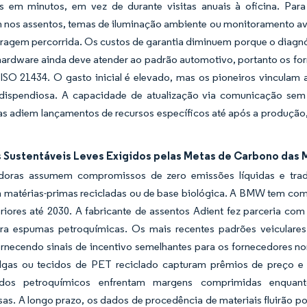
os em minutos, em vez de durante visitas anuais à oficina. Par
nos assentos, temas de iluminação ambiente ou monitoramento avan
ragem percorrida. Os custos de garantia diminuem porque o diagnós
hardware ainda deve atender ao padrão automotivo, portanto os fo
 ISO 21434. O gasto inicial é elevado, mas os pioneiros vinculam
ispendiosa. A capacidade de atualização via comunicação sem f
s adiem lançamentos de recursos específicos até após a produção
s Sustentáveis Leves Exigidos pelas Metas de Carbono das
doras assumem compromissos de zero emissões líquidas e tra
 matérias-primas recicladas ou de base biológica. A BMW tem com
riores até 2030. A fabricante de assentos Adient fez parceria com 
ara espumas petroquímicas. Os mais recentes padrões veiculares 
ornecendo sinais de incentivo semelhantes para os fornecedores n
lgas ou tecidos de PET reciclado capturam prêmios de preço e 
cidos petroquímicos enfrentam margens comprimidas enqu
as. A longo prazo, os dados de procedência de materiais fluirão po