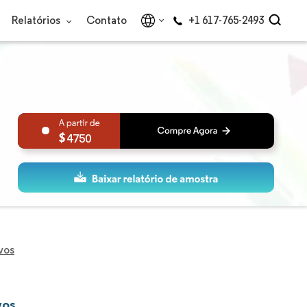
Relatórios
Contato
+1 617-765-2493
4750
vos
vos