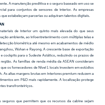
rente. A manutenção preditiva e o seguro baseado em uso se
ial para conjuntos de sensores de interior. As empresas
que estabeleçam parcerias ou adquiram talentos digitais.
EAN
ateriais de interior um quinto mais elevada do que seus
ação ambiente, ao infoentretenimento com múltiplas telas e
detecção biométrica até mesmo em acabamentos de médio
hangzhou, Wuhan e Rayong. A crescente base de exportação
s e cockpits para o Sudeste Asiático, reduzindo os prazos de
a região. As famílias de renda média da ASEAN consideram
que os fornecedores de Nível 1 locais investem em estúdios
h. As altas margens brutas em interiores premium reduzem a
stimentos em P&D mais rapidamente. A localização protege
tes transfronteiriços.
ys seguros que permitem que os recursos da cabine sejam