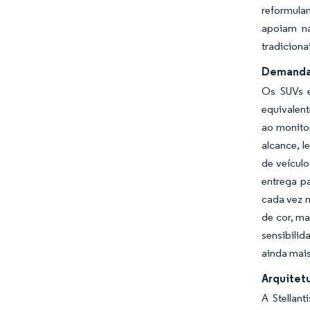
reformulan
apoiam na
tradiciona
Demanda 
Os SUVs e
equivalent
ao monito
alcance, 
de veículo
entrega p
cada vez m
de cor, m
sensibili
ainda mais
Arquitet
A Stellan