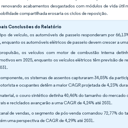
 renovando acabamentos desgastados com módulos de vida útil mai
obilidade compartilhada erosaria os ciclos de reposição.
pais Conclusões do Relatório
tipo de veículo, os automóveis de passeio responderam por 66,1
, enquanto os automóveis elétricos de passeio devem crescer a u
propulsão, os veículos com motor de combustão interna detin
motivos em 2025, enquanto os veículos elétricos têm previsão de 
2031.
componente, os sistemas de assentos capturaram 34,05% da partici
otorista e ocupantes detêm a maior CAGR projetada de 4,23% duran
material, o couro sintético detinha 40,46% do tamanho do mercado 
rais e reciclados avançarão a uma CAGR de 4,24% até 2031.
canal de vendas, o segmento de pós-venda comandou 72,77% do t
ém uma perspectiva de CAGR de 4,29% até 2031.