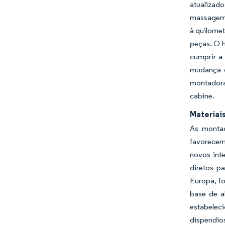
atualizad
massagem 
à quilomet
peças. O 
cumprir a
mudança d
montadora
cabine.
Materiai
As monta
favorecem
novos inte
diretos p
Europa, f
base de a
estabele
dispendios