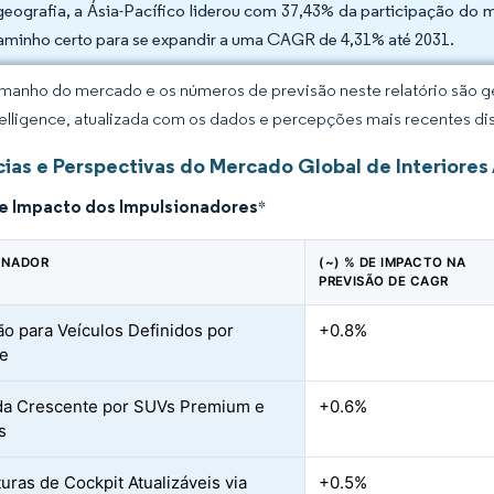
geografia, a Ásia-Pacífico liderou com 37,43% da participação do 
aminho certo para se expandir a uma CAGR de 4,31% até 2031.
manho do mercado e os números de previsão neste relatório são ge
elligence, atualizada com os dados e percepções mais recentes di
ias e Perspectivas do Mercado Global de Interiore
de Impacto dos Impulsionadores
*
ONADOR
(~) % DE IMPACTO NA
PREVISÃO DE CAGR
ão para Veículos Definidos por
+0.8%
re
a Crescente por SUVs Premium e
+0.6%
s
turas de Cockpit Atualizáveis via
+0.5%