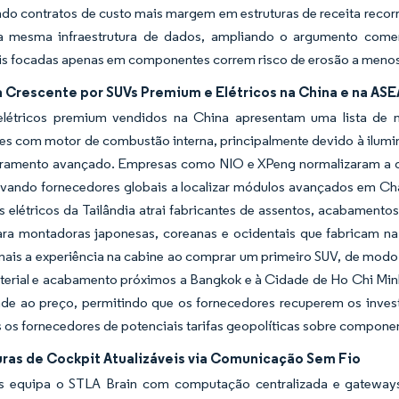
do contratos de custo mais margem em estruturas de receita recor
 mesma infraestrutura de dados, ampliando o argumento comerc
is focadas apenas em componentes correm risco de erosão a menos 
Crescente por SUVs Premium e Elétricos na China e na AS
létricos premium vendidos na China apresentam uma lista de m
es com motor de combustão interna, principalmente devido à ilumin
ramento avançado. Empresas como NIO e XPeng normalizaram a 
levando fornecedores globais a localizar módulos avançados em C
s elétricos da Tailândia atrai fabricantes de assentos, acabamento
ara montadoras japonesas, coreanas e ocidentais que fabricam n
ais a experiência na cabine ao comprar um primeiro SUV, de modo 
aterial e acabamento próximos a Bangkok e à Cidade de Ho Chi Min
dade ao preço, permitindo que os fornecedores recuperem os inve
 os fornecedores de potenciais tarifas geopolíticas sobre componen
uras de Cockpit Atualizáveis via Comunicação Sem Fio
tis equipa o STLA Brain com computação centralizada e gatewa