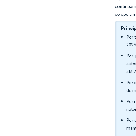
continuam
de que a m
Princi
Por 
2025
Por 
auto
até 
Por 
de m
Por 
natu
Por 
mant