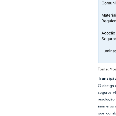
Comuni
Materia
Regula
Adoção
Seguran
Ilumina
Fonte: Mor
Transição
O design 
seguros v
resoluçã
inúmeros m
que combi