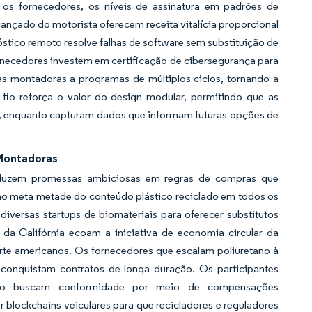
a os fornecedores, os níveis de assinatura em padrões de
çado do motorista oferecem receita vitalícia proporcional
tico remoto resolve falhas de software sem substituição de
rnecedores investem em certificação de cibersegurança para
 as montadoras a programas de múltiplos ciclos, tornando a
io reforça o valor do design modular, permitindo que as
, enquanto capturam dados que informam futuras opções de
 Montadoras
duzem promessas ambiciosas em regras de compras que
o meta metade do conteúdo plástico reciclado em todos os
diversas startups de biomateriais para oferecer substitutos
da Califórnia ecoam a iniciativa de economia circular da
orte-americanos. Os fornecedores que escalam poliuretano à
conquistam contratos de longa duração. Os participantes
anto buscam conformidade por meio de compensações
r blockchains veiculares para que recicladores e reguladores