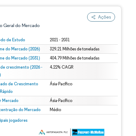
Ações
o Geral do Mercado
odo de Estudo
2021 - 2031
me do Mercado (2026)
329.21 Milhões de toneladas
me do Mercado (2031)
404.79 Milhões de toneladas
 de crescimento (2026 -
4.22% CAGR
)
ado de Crescimento
Ásia-Pacífico
ão conforme CC BY 4.0.
 Rápido
r Mercado
Ásia-Pacífico
entração do Mercado
Médio
m © Mordor Intelligence. O reuso requer atribuição conforme CC BY 4.0.
cipais jogadores