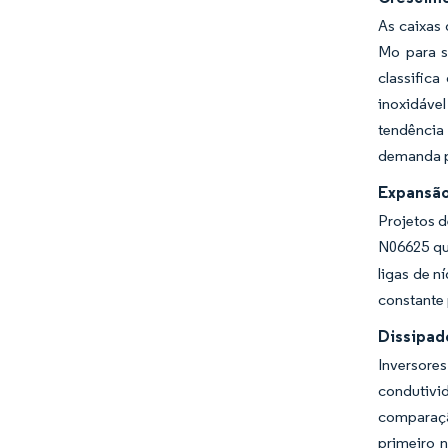
As caixas 
Mo para s
classific
inoxidáve
tendência
demanda p
Expansão
Projetos d
N06625 qu
ligas de n
constante 
Dissipado
Inversore
condutiv
comparaçã
primeiro 