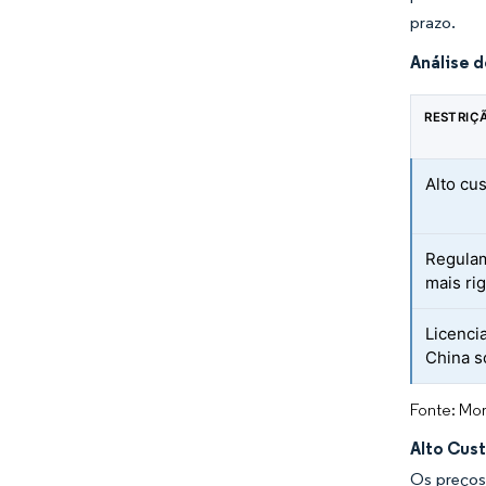
prazo.
Análise 
RESTRIÇ
Alto cu
Regulam
mais ri
Licenci
China s
Fonte: Mor
Alto Cus
Os preços