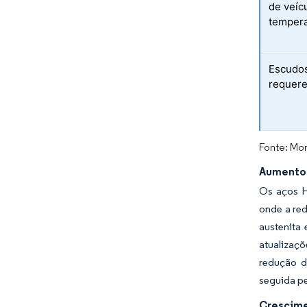
de veíc
tempera
Escudos
requere
Fonte: Mor
Aumento 
Os aços H
onde a red
austenita 
atualizaçõ
redução d
seguida pe
Crescime