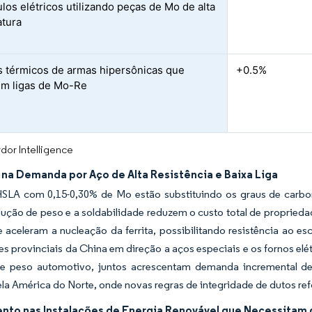
ulos elétricos utilizando peças de Mo de alta
tura
 térmicos de armas hipersônicas que
+0.5%
m ligas de Mo-Re
dor Intelligence
na Demanda por Aço de Alta Resistência e Baixa Liga
SLA com 0,15-0,30% de Mo estão substituindo os graus de carbon
ução de peso e a soldabilidade reduzem o custo total de propried
e aceleram a nucleação da ferrita, possibilitando resistência ao 
es provinciais da China em direção a aços especiais e os fornos el
e peso automotivo, juntos acrescentam demanda incremental de 
la América do Norte, onde novas regras de integridade de dutos re
nto nas Instalações de Energia Renovável que Necessitam 