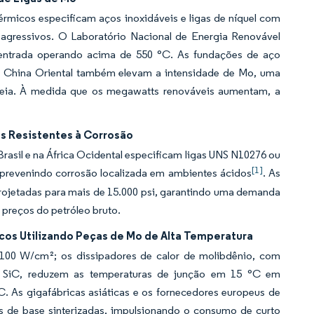
térmicos especificam aços inoxidáveis e ligas de níquel com
or agressivos. O Laboratório Nacional de Energia Renovável
ncentrada operando acima de 550 °C. As fundações de aço
da China Oriental também elevam a intensidade de Mo, uma
opeia. À medida que os megawatts renováveis aumentam, a
s Resistentes à Corrosão
 Brasil e na África Ocidental especificam ligas UNS N10276 ou
[1]
revenindo corrosão localizada em ambientes ácidos
. As
projetadas para mais de 15.000 psi, garantindo uma demanda
 preços do petróleo bruto.
icos Utilizando Peças de Mo de Alta Temperatura
 100 W/cm²; os dissipadores de calor de molibdênio, com
 SiC, reduzem as temperaturas de junção em 15 °C em
C. As gigafábricas asiáticas e os fornecedores europeus de
cas de base sinterizadas, impulsionando o consumo de curto