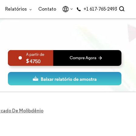
Relatórios
Contato
+1 617-765-2493
4750
cado De Molibdênio