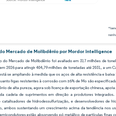
*Isen
nenhu
 do Mercado de Molibdênio por Mordor Intelligence
 do Mercado de Molibdênio foi avaliado em 317 milhões de tonel
em 2026 para atingir 404,79 milhões de toneladas até 2031, a um 
tá se ampliando à medida que os aços de alta resistência e baixa
quanto ligas resistentes à corrosão com ≥6% de Mo são especifica
nio de alta pureza, agora sob licença de exportação chinesa, apoi
da cadeia de suprimentos em direção a produtores integrados.
 catalisadores de hidrodessulfurização, e desenvolvedores de hi
o, ambos sustentando um crescimento acima da tendência nos u
semicondutores estão absorvendo pó metálico de partículas finas 