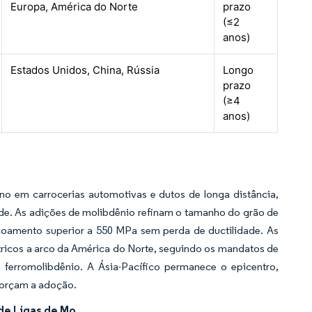
Europa, América do Norte
prazo
(≤2
anos)
Estados Unidos, China, Rússia
Longo
prazo
(≥4
anos)
o em carrocerias automotivas e dutos de longa distância,
ade. As adições de molibdênio refinam o tamanho do grão de
escoamento superior a 550 MPa sem perda de ductilidade. As
étricos a arco da América do Norte, seguindo os mandatos de
ferromolibdênio. A Ásia-Pacífico permanece o epicentro,
forçam a adoção.
de Ligas de Mo