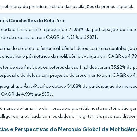
m submercado premium isolado das oscilações de preços a granel.
pais Conclusões do Relatório
produto final, o aço representou 71,08% da participação do m
isão de expansão a um CAGR de 4,71% até 2031.
forma do produto, o ferromolibdênio liderou com uma contribuiçã
, enquanto o pó metálico de molibdênio avança a um CAGR de 4,78
setor de uso final, outros setores de uso final detiveram 33,22% da
espacial e de defesa tem projeção de crescimento a um CAGR de 4,
geografia, a Ásia-Pacífico deteve 54,08% da participação do merc
 CAGR de 4,90% até 2031.
úmeros de tamanho de mercado e previsão neste relatório são gera
elligence, atualizada com os dados e insights mais recentes disponí
ias e Perspectivas do Mercado Global de Molibdêni