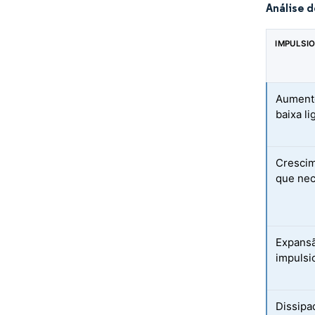
Análise 
IMPULSI
Aumento
baixa li
Crescim
que nec
Expansã
impulsi
Dissipa