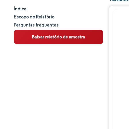
Índice
Tamanho e participação de mercado
Escopo do Relatório
Perguntas frequentes
Análise de mercado
Tendências e insights
Análise de segmentos
Análise geográfica
Panorama competitivo
Principais jogadores
Desenvolvimentos da indústria