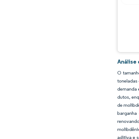
Análise
O tamanho
toneladas 
demanda es
dutos, en
de molibdê
barganha 
renovando
molibdêni
aditiva e 