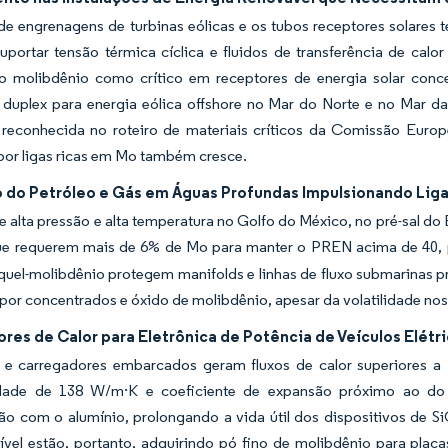
de engrenagens de turbinas eólicas e os tubos receptores solares 
uportar tensão térmica cíclica e fluidos de transferência de cal
a o molibdênio como crítico em receptores de energia solar co
l duplex para energia eólica offshore no Mar do Norte e no Mar 
 reconhecida no roteiro de materiais críticos da Comissão Eur
or ligas ricas em Mo também cresce.
 do Petróleo e Gás em Águas Profundas Impulsionando Liga
e alta pressão e alta temperatura no Golfo do México, no pré-sal do
e requerem mais de 6% de Mo para manter o PREN acima de 40, p
íquel-molibdênio protegem manifolds e linhas de fluxo submarinas 
por concentrados e óxido de molibdênio, apesar da volatilidade nos
res de Calor para Eletrônica de Potência de Veículos Elétr
s e carregadores embarcados geram fluxos de calor superiores a
idade de 138 W/m·K e coeficiente de expansão próximo ao do
o com o alumínio, prolongando a vida útil dos dispositivos de Si
nível estão, portanto, adquirindo pó fino de molibdênio para pla