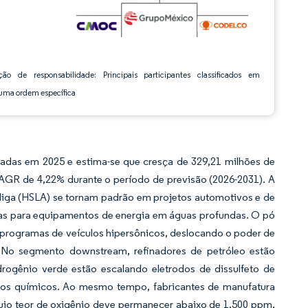
ção de responsabilidade: Principais participantes classificados em
ma ordem específica
adas em 2025 e estima-se que cresça de 329,21 milhões de
CAGR de 4,22% durante o período de previsão (2026-2031). A
 liga (HSLA) se tornam padrão em projetos automotivos e de
das para equipamentos de energia em águas profundas. O pó
a programas de veículos hipersônicos, deslocando o poder de
 No segmento downstream, refinadores de petróleo estão
drogênio verde estão escalando eletrodos de dissulfeto de
sos químicos. Ao mesmo tempo, fabricantes de manufatura
cujo teor de oxigênio deve permanecer abaixo de 1.500 ppm,