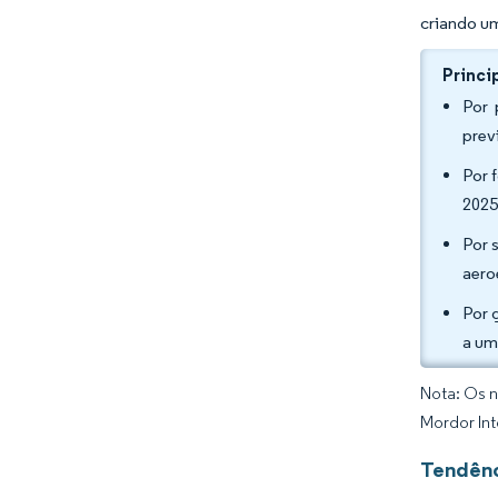
criando u
Princi
Por 
prev
Por 
2025
Por 
aero
Por 
a um
Nota: Os n
Mordor Int
Tendênc