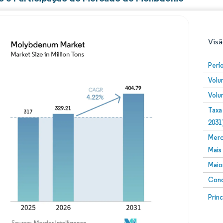
Visã
Perí
Volu
Volu
Taxa
2031
Merc
Imagem © Mordor Intelligence. O reuso requer atribuiç
Mais
Maio
Conc
Image
Prin