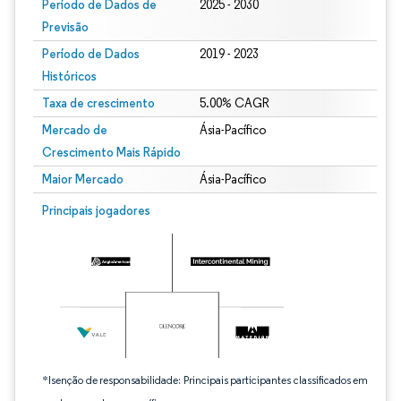
Período de Dados de
2025 - 2030
Previsão
Período de Dados
2019 - 2023
Históricos
Taxa de crescimento
5.00% CAGR
Mercado de
Ásia-Pacífico
Crescimento Mais Rápido
Maior Mercado
Ásia-Pacífico
Imagem © Mordor Intelligence. O reuso requer atribuição conforme CC BY 4.0.
Principais jogadores
*Isenção de responsabilidade: Principais participantes classificados em