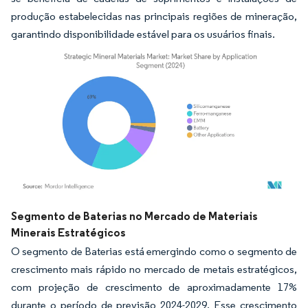
produção estabelecidas nas principais regiões de mineração,
garantindo disponibilidade estável para os usuários finais.
Imagem © Mordor Intelligence. O reuso requer atribuição conforme CC BY 4.0.
Segmento de Baterias no Mercado de Materiais
Minerais Estratégicos
O segmento de Baterias está emergindo como o segmento de
crescimento mais rápido no mercado de metais estratégicos,
com projeção de crescimento de aproximadamente 17%
durante o período de previsão 2024-2029. Esse crescimento