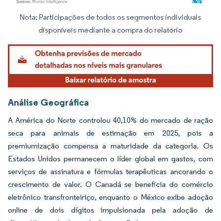
Nota: Participações de todos os segmentos individuais
Imagem © Mordor Intelligence. O reuso requer atribuição conforme CC BY 4.0.
disponíveis mediante a compra do relatório
Análise Geográfica
A América do Norte controlou 40,10% do mercado de ração
seca para animais de estimação em 2025, pois a
premiumização compensa a maturidade da categoria. Os
Estados Unidos permanecem o líder global em gastos, com
serviços de assinatura e fórmulas terapêuticas ancorando o
crescimento de valor. O Canadá se beneficia do comércio
eletrônico transfronteiriço, enquanto o México exibe adoção
online de dois dígitos impulsionada pela adoção de