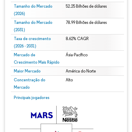
Tamanho do Mercado
52.25 Bilhões de dólares
(2026)
Tamanho do Mercado
78.99 Bilhões de dólares
(2031)
Taxa de crescimento
8.62% CAGR
(2026 - 2031)
Mercado de
Ásia-Pacífico
Crescimento Mais Rápido
Maior Mercado
América do Norte
Concentração do
Alto
Mercado
Imagem © Mordor Intelligence. O reuso requer atribuição conforme CC BY 4.0.
Principais jogadores