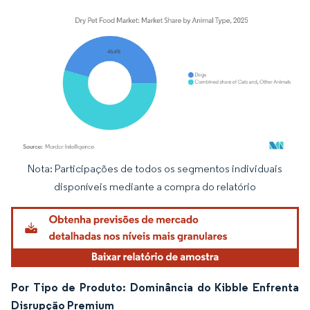
Nota: Participações de todos os segmentos individuais
Imagem © Mordor Intelligence. O reuso requer atribuição conforme CC BY 4.0.
disponíveis mediante a compra do relatório
Por Tipo de Produto: Dominância do Kibble Enfrenta
Disrupção Premium