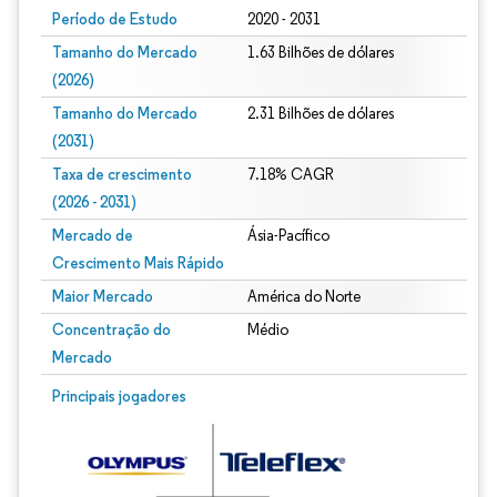
Período de Estudo
2020 - 2031
Tamanho do Mercado
1.63 Bilhões de dólares
(2026)
Tamanho do Mercado
2.31 Bilhões de dólares
(2031)
Taxa de crescimento
7.18% CAGR
(2026 - 2031)
Mercado de
Ásia-Pacífico
Crescimento Mais Rápido
Maior Mercado
América do Norte
Concentração do
Médio
Mercado
Imagem © Mordor Intelligence. O reuso requer atribuição conforme CC BY 4.0.
Principais jogadores