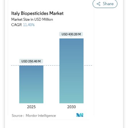
Share
Imagem © Mordor Intelligence. O reuso requer atribuição conforme CC BY 4.0.