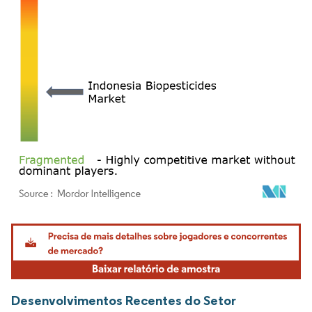
Imagem © Mordor Intelligence. O reuso requer atribuição conforme CC BY 4.0.
Desenvolvimentos Recentes do Setor