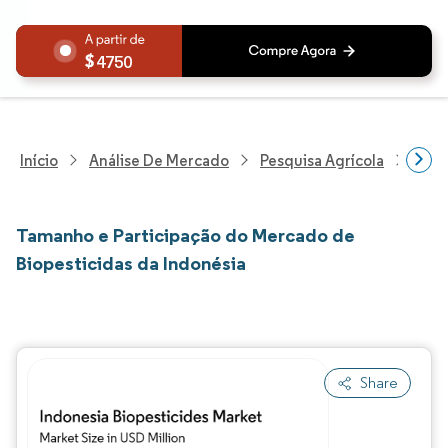
4750
Início
Análise De Mercado
Pesquisa Agrícola
Pesq
Tamanho e Participação do Mercado de
Biopesticidas da Indonésia
Share