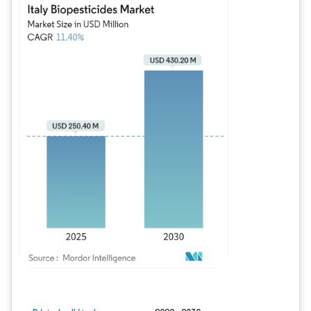
Image © Mordor Intelligence. La réutilisation nécessite une attribution sous CC BY