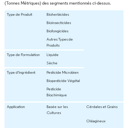
(Tonnes Métriques) des segments mentionnés ci-dessus.
Type de Produit
Bioherbicides
Bioinsecticides
Biofongicides
Autres Types de
Produits
Type de Formulation
Liquide
Sèche
Type d'Ingrédient
Pesticide Microbien
Biopesticide Végétal
Pesticide
Biochimique
Application
Basée sur les
Céréales et Grains
Cultures
Oléagineux