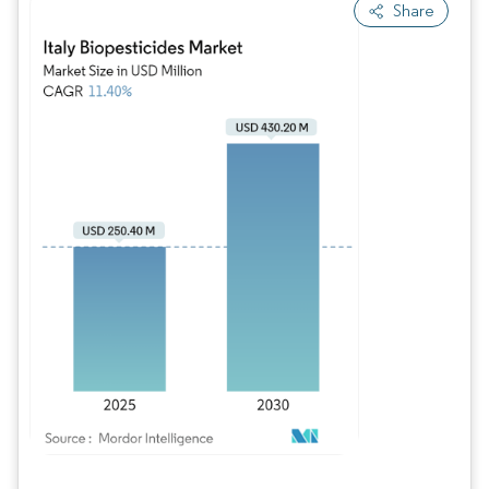
Share
Imagen © Mordor Intelligence. El uso requiere atribución según CC BY 4.0.