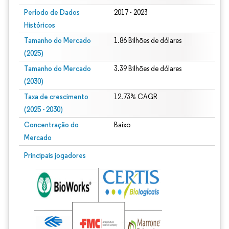
Período de Dados
2017 - 2023
Históricos
Tamanho do Mercado
1.86 Bilhões de dólares
(2025)
Tamanho do Mercado
3.39 Bilhões de dólares
(2030)
Taxa de crescimento
12.73% CAGR
(2025 - 2030)
Concentração do
Baixo
Mercado
Imagem © Mordor Intelligence. O reuso requer atribuição conforme CC BY 4.0.
Principais jogadores