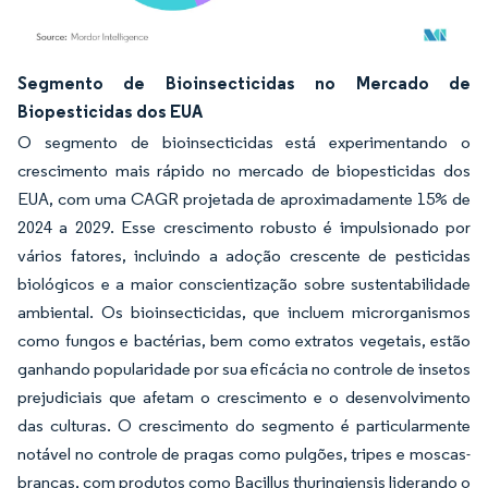
Imagem © Mordor Intelligence. O reuso requer atribuição conforme CC BY 4.0.
Segmento de Bioinsecticidas no Mercado de
Biopesticidas dos EUA
O segmento de bioinsecticidas está experimentando o
crescimento mais rápido no mercado de biopesticidas dos
EUA, com uma CAGR projetada de aproximadamente 15% de
2024 a 2029. Esse crescimento robusto é impulsionado por
vários fatores, incluindo a adoção crescente de pesticidas
biológicos e a maior conscientização sobre sustentabilidade
ambiental. Os bioinsecticidas, que incluem microrganismos
como fungos e bactérias, bem como extratos vegetais, estão
ganhando popularidade por sua eficácia no controle de insetos
prejudiciais que afetam o crescimento e o desenvolvimento
das culturas. O crescimento do segmento é particularmente
notável no controle de pragas como pulgões, tripes e moscas-
brancas, com produtos como Bacillus thuringiensis liderando o