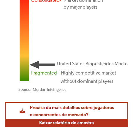
Imagem © Mordor Intelligence. O reuso requer atribuição conforme CC BY 4.0.