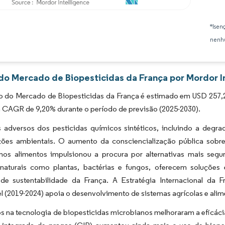
Imagem © Mordor Intelligence. O reuso requer atribuição conforme CC BY 4.0.
*Isen
nenhu
 do Mercado de Biopesticidas da França por Mordor I
 do Mercado de Biopesticidas da França é estimado em USD 257,26
m CAGR de 9,20% durante o período de previsão (2025-2030).
s adversos dos pesticidas químicos sintéticos, incluindo a degr
ões ambientais. O aumento da consciencialização pública sobre 
nos alimentos impulsionou a procura por alternativas mais segu
 naturais como plantas, bactérias e fungos, oferecem soluçõe
 de sustentabilidade da França. A Estratégia Internacional da F
l (2019-2024) apoia o desenvolvimento de sistemas agrícolas e alim
s na tecnologia de biopesticidas microbianos melhoraram a eficác