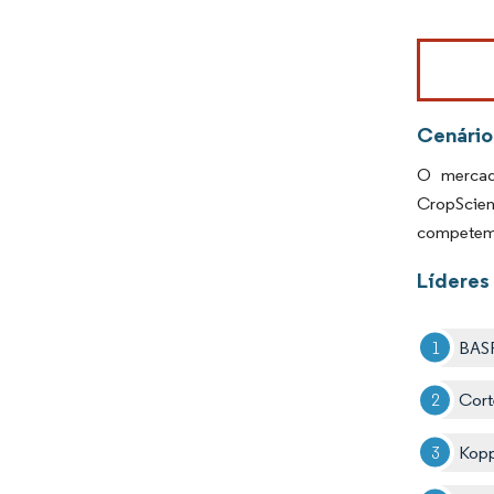
Imagem © Mo
Cenário
O mercado
CropScien
competem a
Líderes
BAS
Cort
Kopp