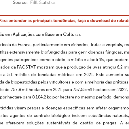
rdor Intelligence. O reuso requer atribuição conforme CC BY 4.0.
ão em Aplicações com Base em Culturas
rícola da França, particularmente em vinhedos, frutas e vegetais, r
tiliza extensivamente biofungicidas para gerir doenças fúngicas, 
agentes patogénicos como o oídio, o míldio e a botrítis, que podem
dados da FAOSTAT mostram que a produção de uvas atingiu 6,2 mi
o a 5,1 milhões de toneladas métricas em 2021. Este aumento s
da de biopesticidas pelos viticultores e com a melhoria das prática
te de 757,8 mil hectares em 2021 para 757,55 mil hectares em 2022
 por hectare para 8.184,2 kg por hectare no mesmo período, demons
ticidas visam pragas e doenças específicas sem afetar organismo
 Estes agentes de controlo biológico incluem substâncias natura
ue oferecem soluções sustentáveis de gestão de pragas. A ex