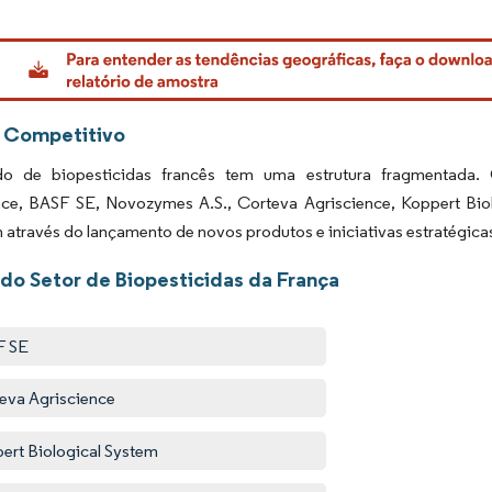
rdor Intelligence. O reuso requer atribuição conforme CC BY 4.0.
 Competitivo
 de biopesticidas francês tem uma estrutura fragmentada. O
ce, BASF SE, Novozymes A.S., Corteva Agriscience, Koppert Bio
través do lançamento de novos produtos e iniciativas estratégica
 do Setor de Biopesticidas da França
F SE
eva Agriscience
ert Biological System