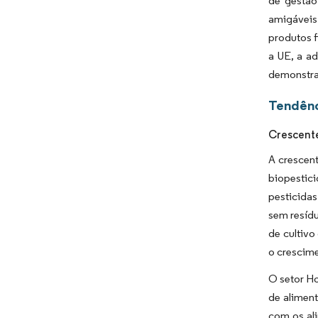
de gestão
amigáveis
produtos f
a UE,
a ad
demonstrad
Tendênc
Crescente
A crescent
biopestici
pesticidas
sem resídu
de cultivo
o crescime
O setor H
de alimen
com os al