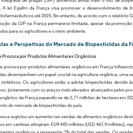
 integrada de pragas (GIP) aumentou ainda mais o uso de biope
. A lei Egalim da França visa promover o desenvolvimento de b
itofarmacêuticos até 2025. No entanto, de acordo com o relatório
G
oção da GIP na França permanece limitada, apesar da promoção p
os para os agricultores e o meio ambiente.
ias e Perspetivas do Mercado de Biopesticidas da F
 Procura por Produtos Alimentares Orgânicos
e procura por produtos alimentares orgânicos em França influenciou
das desempenham um papel crucial na agricultura orgânica, uma ve
 sintéticos. Os agricultores estão a adotar biopesticidas devido 
os, juntamente com os preços mais elevados alcançados pelos prod
 orgânico da França expandiu-se de 2,77 milhões de hectares em 20
nto do mercado de biopesticidas do país.
oreca registou um aumento nas vendas de alimentos orgânicos dev
tos em cantinas atingiram EUR 445 milhões (USD 467,9 milhões), r
imentos orgânicos a representar 7% do total das vendas. Os regu