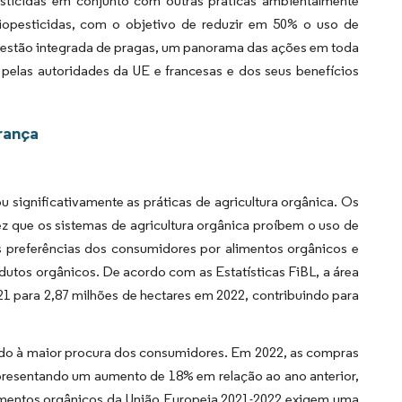
sticidas em conjunto com outras práticas ambientalmente
iopesticidas, com o objetivo de reduzir em 50% o uso de
estão integrada de pragas, um panorama das ações em toda
elas autoridades da UE e francesas e dos seus benefícios
rança
 significativamente as práticas de agricultura orgânica. Os
z que os sistemas de agricultura orgânica proíbem o uso de
às preferências dos consumidores por alimentos orgânicos e
utos orgânicos. De acordo com as Estatísticas FiBL, a área
21 para 2,87 milhões de hectares em 2022, contribuindo para
ido à maior procura dos consumidores. Em 2022, as compras
epresentando um aumento de 18% em relação ao ano anterior,
lamentos orgânicos da União Europeia 2021-2022 exigem uma