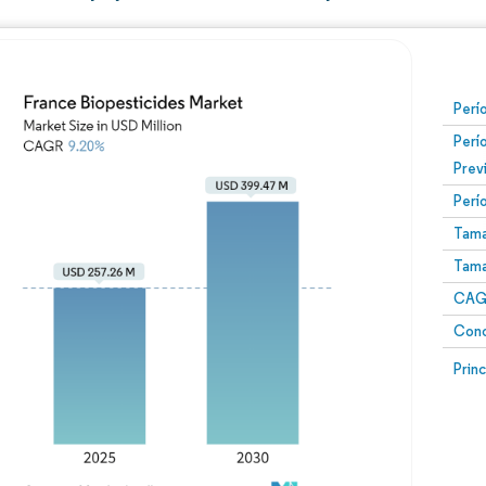
Perí
Perí
Prev
Perí
Tama
Tama
CAGR
Conc
Prin