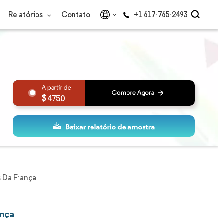
Relatórios
Contato
+1 617-765-2493
4750
 Da França
ança