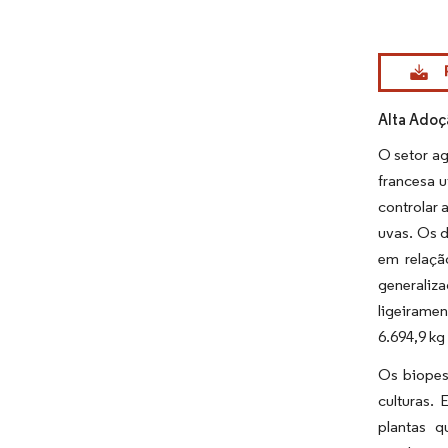
Imagem © Mo
Alta Adoç
O setor ag
francesa u
controlar 
uvas. Os 
em relaçã
generaliza
ligeiramen
6.694,9 kg
Os biopes
culturas.
plantas q