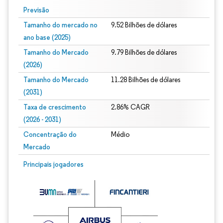
Previsão
Tamanho do mercado no
9.52 Bilhões de dólares
ano base (2025)
Tamanho do Mercado
9.79 Bilhões de dólares
(2026)
Tamanho do Mercado
11.28 Bilhões de dólares
(2031)
Taxa de crescimento
2.86% CAGR
(2026 - 2031)
Concentração do
Médio
Mercado
Imagem © Mordor Intelligence. O reuso requer atribuição conforme CC BY 4.0.
Principais jogadores