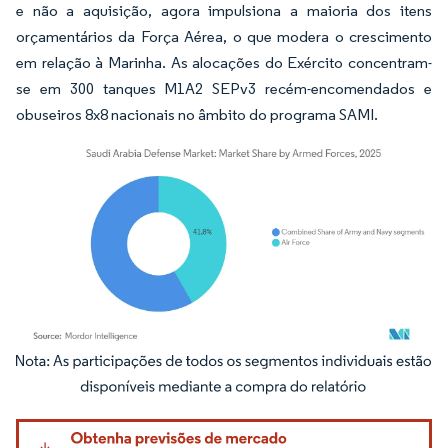
e não a aquisição, agora impulsiona a maioria dos itens
orçamentários da Força Aérea, o que modera o crescimento
em relação à Marinha. As alocações do Exército concentram-
se em 300 tanques M1A2 SEPv3 recém-encomendados e
obuseiros 8x8 nacionais no âmbito do programa SAMI.
Imagem © Mordor Intelligence. O reuso requer atribuição conforme CC BY 4.0.