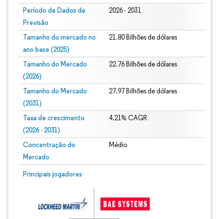
Período de Dados de
2026 - 2031
Previsão
Tamanho do mercado no
21.80 Bilhões de dólares
ano base (2025)
Tamanho do Mercado
22.76 Bilhões de dólares
(2026)
Tamanho do Mercado
27.97 Bilhões de dólares
(2031)
Taxa de crescimento
4.21% CAGR
(2026 - 2031)
Concentração do
Médio
Mercado
Imagem © Mordor Intelligence. O reuso requer atribuição conforme CC BY 4.0.
Principais jogadores