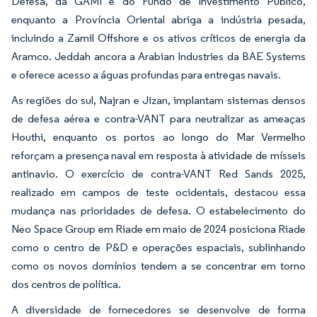
Defesa, da GAMI e do Fundo de Investimento Público,
enquanto a Província Oriental abriga a indústria pesada,
incluindo a Zamil Offshore e os ativos críticos de energia da
Aramco. Jeddah ancora a Arabian Industries da BAE Systems
e oferece acesso a águas profundas para entregas navais.
As regiões do sul, Najran e Jizan, implantam sistemas densos
de defesa aérea e contra-VANT para neutralizar as ameaças
Houthi, enquanto os portos ao longo do Mar Vermelho
reforçam a presença naval em resposta à atividade de mísseis
antinavio. O exercício de contra-VANT Red Sands 2025,
realizado em campos de teste ocidentais, destacou essa
mudança nas prioridades de defesa. O estabelecimento do
Neo Space Group em Riade em maio de 2024 posiciona Riade
como o centro de P&D e operações espaciais, sublinhando
como os novos domínios tendem a se concentrar em torno
dos centros de política.
A diversidade de fornecedores se desenvolve de forma