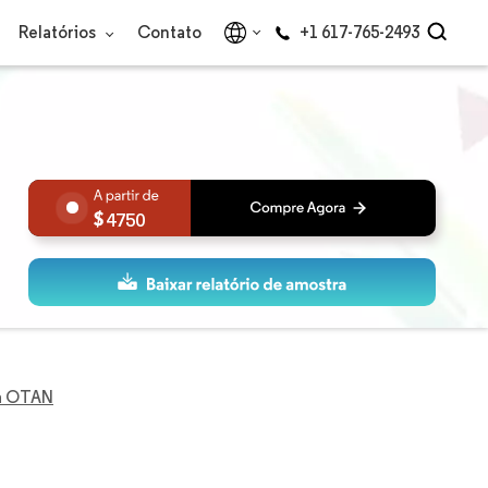
Relatórios
Contato
+1 617-765-2493
4750
a OTAN