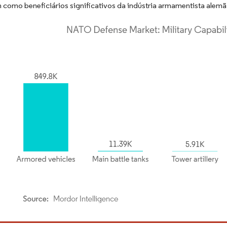
como beneficiários significativos da indústria armamentista alemã
rdor Intelligence. O reuso requer atribuição conforme CC BY 4.0.