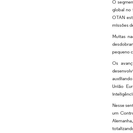
O segment
global no
OTAN está
missões de
Muitas na
desdobram
pequeno c
Os avanç
desenvolv
auxiliando
União Eur
inteligênc
Nesse sent
um Contro
Alemanha,
totalizan