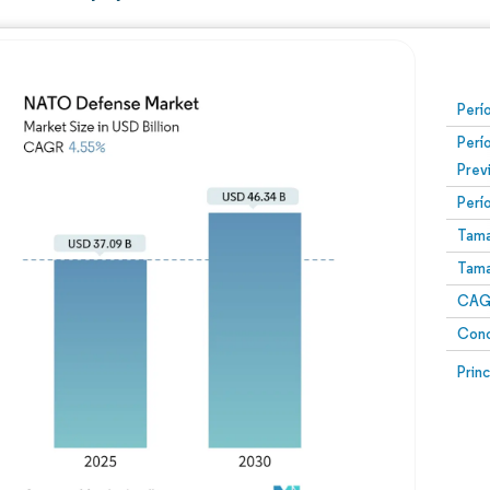
Perí
Perí
Prev
Perí
Tama
Tama
CAGR
Conc
Prin