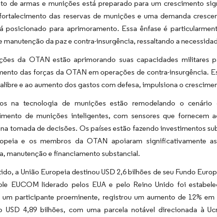
o de armas e munições está preparado para um crescimento signi
 fortalecimento das reservas de munições e uma demanda cresce
 posicionado para aprimoramento. Essa ênfase é particularmen
 manutenção da paz e contra-insurgência, ressaltando a necessida
ções da OTAN estão aprimorando suas capacidades militares p
ento das forças da OTAN em operações de contra-insurgência. Ess
alibre e ao aumento dos gastos com defesa, impulsiona o crescime
os na tecnologia de munições estão remodelando o cenário d
imento de munições inteligentes, com sensores que fornecem 
 na tomada de decisões. Os países estão fazendo investimentos sub
opeia e os membros da OTAN apoiaram significativamente as i
ia, manutenção e financiamento substancial.
ido, a União Europeia destinou USD 2,6 bilhões de seu Fundo Europ
le EUCOM liderado pelos EUA e pelo Reino Unido foi estabelecid
 um participante proeminente, registrou um aumento de 12% em 
do USD 4,89 bilhões, com uma parcela notável direcionada à U