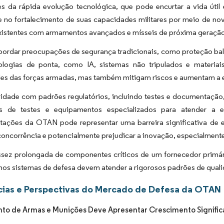
es da rápida evolução tecnológica, que pode encurtar a vida útil
e no fortalecimento de suas capacidades militares por meio de n
existentes com armamentos avançados e mísseis de próxima geraçã
ordar preocupações de segurança tradicionais, como proteção balís
ologias de ponta, como IA, sistemas não tripulados e materi
es das forças armadas, mas também mitigam riscos e aumentam a ef
idade com padrões regulatórios, incluindo testes e documentação
es de testes e equipamentos especializados para atender a 
tações da OTAN pode representar uma barreira significativa de e
concorrência e potencialmente prejudicar a inovação, especialmen
sez prolongada de componentes críticos de um fornecedor primár
 nos sistemas de defesa devem atender a rigorosos padrões de qual
ias e Perspectivas do Mercado de Defesa da OTAN
o de Armas e Munições Deve Apresentar Crescimento Significa