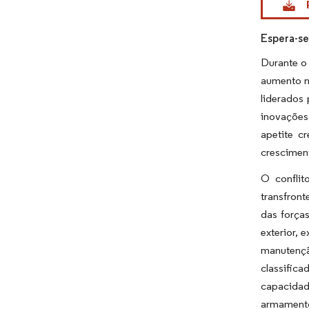
Espera-se
Durante o
aumento n
liderados
inovações
apetite c
cresciment
O conflit
transfront
das força
exterior, 
manutençã
classific
capacidad
armamento