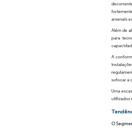
decorrent
fortement
arsenais 
Além de ab
para tecn
capacidad
A conform
instalaçõ
regulamen
sufocar a 
Uma escas
utilizados
Tendênc
O Segment