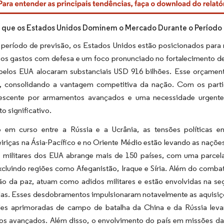
 que os Estados Unidos Dominem o Mercado Durante o Período 
 período de previsão, os Estados Unidos estão posicionados par
os gastos com defesa e um foco pronunciado no fortalecimento de
 pelos EUA alocaram substanciais USD 916 bilhões. Esse orçamen
, consolidando a vantagem competitiva da nação. Com os parti
rescente por armamentos avançados e uma necessidade urgente 
o significativo.
o em curso entre a Rússia e a Ucrânia, as tensões políticas 
eiriças na Ásia-Pacífico e no Oriente Médio estão levando as naçõe
s militares dos EUA abrange mais de 150 países, com uma parcel
excluindo regiões como Afeganistão, Iraque e Síria. Além do comb
o da paz, atuam como adidos militares e estão envolvidas na se
adas. Esses desdobramentos impulsionaram notavelmente as aquisi
es aprimoradas de campo de batalha da China e da Rússia levar
s avançados. Além disso, o envolvimento do país em missões da