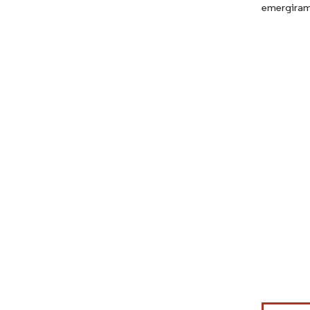
emergiram 
Imagem © Mo