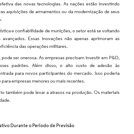
 efetiva das novas tecnologias. As nações estão investindo
ovas aquisições de armamentos ou da modernização de seus
o.
tica e confiabilidade de munições, o setor está se voltando
ais avançados. Essas inovações não apenas aprimoram as
iciência das operações militares.
, pode ser onerosa. As empresas precisam investir em P&D,
esses padrões. Além disso, o alto custo de adesão às
ntrada para novos participantes do mercado. Isso poderia
te para empresas menores ou mais recentes.
io também pode levar a atrasos na produção. Os materiais
idade.
tivo Durante o Período de Previsão