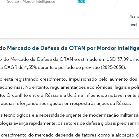
Imagem © Mordor Intelligence. O reuso requer atribuição conforme CC BY 4.0.
*Isen
nenhu
 do Mercado de Defesa da OTAN por Mordor Intellig
 do Mercado de Defesa da OTAN é estimado em USD 37,09 bilhões
ma CAGR de 4,55% durante o período de previsão (2025-2030).
 está registrando crescimento, impulsionado pelo aumento dos
 economias. No entanto, regulamentações econômicas, legais e polí
to. O conflito entre a Rússia e a Ucrânia influenciou notavelmen
opeias reforçando seus gastos em resposta às ações da Rússia.
s tecnológicos e a necessidade urgente de modernização militar s
ologia avança rapidamente, os setores de defesa globais precisam i
crescimento do mercado dependa de fatores como a alocação de 