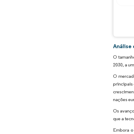
Análise
O tamanho
2030, a u
O mercado
principais
crescimen
nações eur
Os avanço
que a tecn
Embora o 