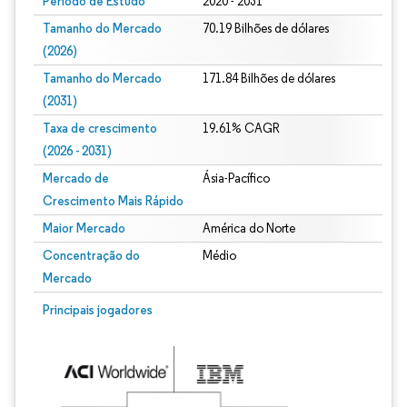
Período de Estudo
2020 - 2031
Tamanho do Mercado
70.19 Bilhões de dólares
(2026)
Tamanho do Mercado
171.84 Bilhões de dólares
(2031)
Taxa de crescimento
19.61% CAGR
(2026 - 2031)
Mercado de
Ásia-Pacífico
Crescimento Mais Rápido
Maior Mercado
América do Norte
Concentração do
Médio
Mercado
Imagem © Mordor Intelligence. O reuso requer atribuição conforme CC BY 4.0.
Principais jogadores