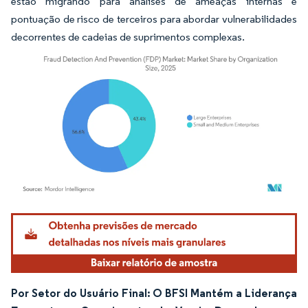
estão migrando para análises de ameaças internas e
pontuação de risco de terceiros para abordar vulnerabilidades
decorrentes de cadeias de suprimentos complexas.
Imagem © Mordor Intelligence. O reuso requer atribuição conforme CC BY 4.0.
Por Setor do Usuário Final: O BFSI Mantém a Liderança