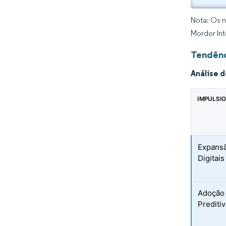
Nota: Os n
Mordor Int
Tendênc
Análise 
IMPULSI
Expans
Digitais
Adoção 
Preditiv