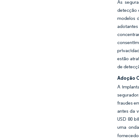
As segura
detecção d
modelos d
adotantes
concentr
consentim
privacida
estão atra
de detecç
Adoção Cr
A implant
segurador
fraudes em
antes da v
USD 80 bi
uma onda 
fornecedo