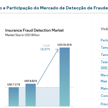
 e Participação do Mercado de Detecção de Fraud
Visã
Perí
Tama
Tama
Taxa
2031
Merc
Imagem © Mordor Intelligence. O reuso requer atribuiç
Mais
Maio
Conc
Image
Prin