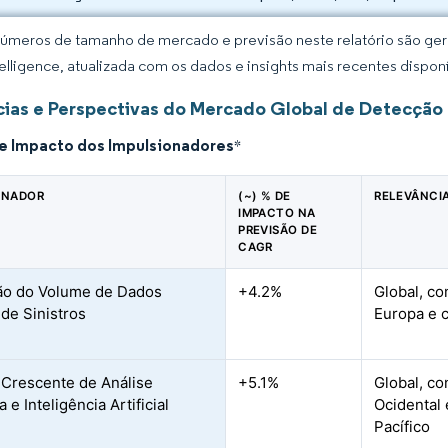
úmeros de tamanho de mercado e previsão neste relatório são gera
elligence, atualizada com os dados e insights mais recentes disponí
ias e Perspectivas do Mercado Global de Detecção
de Impacto dos Impulsionadores
*
ONADOR
(~) % DE
RELEVÂNCI
IMPACTO NA
PREVISÃO DE
CAGR
ão do Volume de Dados
+4.2%
Global, co
 de Sinistros
Europa e c
Crescente de Análise
+5.1%
Global, c
a e Inteligência Artificial
Ocidental
Pacífico