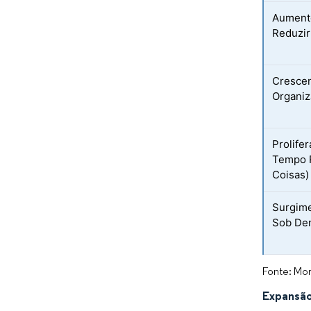
Aumento
Reduzir
Crescen
Organiz
Prolife
Tempo R
Coisas)
Surgim
Sob De
Fonte: Mor
Expansão