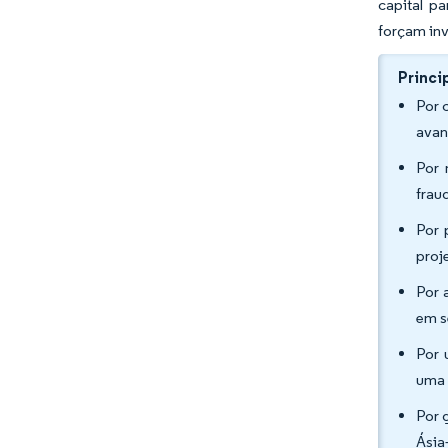
capital p
forçam inv
Princi
Por 
avan
Por 
frau
Por 
proj
Por 
em s
Por 
uma 
Por 
Ásia