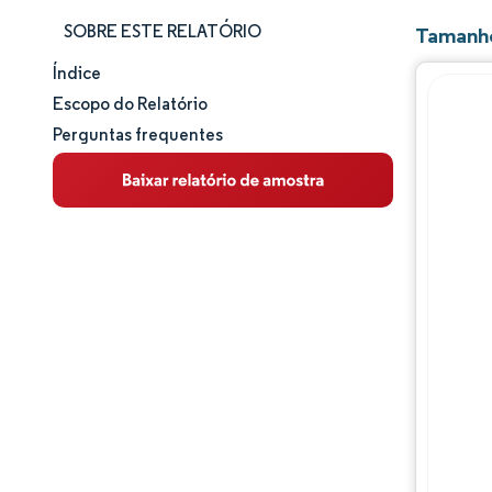
SOBRE ESTE RELATÓRIO
Tamanho
Índice
Tamanho e participação de mercado
Escopo do Relatório
Perguntas frequentes
Análise de mercado
Tendências e insights
Análise de segmentos
Análise geográfica
Panorama competitivo
Principais jogadores
Desenvolvimentos da indústria