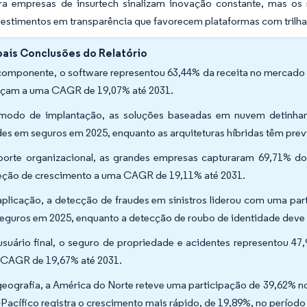
ara empresas de insurtech sinalizam inovação constante, mas os 
estimentos em transparência que favorecem plataformas com trilhas
pais Conclusões do Relatório
componente, o software representou 63,44% da receita no mercado 
çam a uma CAGR de 19,07% até 2031.
modo de implantação, as soluções baseadas em nuvem detinha
des em seguros em 2025, enquanto as arquiteturas híbridas têm pr
porte organizacional, as grandes empresas capturaram 69,71% d
eção de crescimento a uma CAGR de 19,11% até 2031.
aplicação, a detecção de fraudes em sinistros liderou com uma pa
eguros em 2025, enquanto a detecção de roubo de identidade deve
usuário final, o seguro de propriedade e acidentes representou 47
CAGR de 19,67% até 2031.
geografia, a América do Norte reteve uma participação de 39,62% 
-Pacífico registra o crescimento mais rápido, de 19,89%, no período