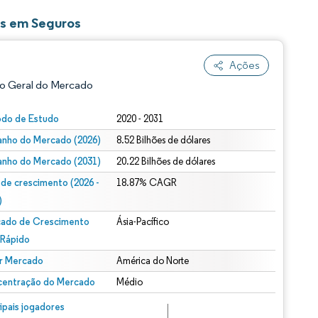
es em Seguros
Ações
o Geral do Mercado
odo de Estudo
2020 - 2031
nho do Mercado (2026)
8.52 Bilhões de dólares
nho do Mercado (2031)
20.22 Bilhões de dólares
 de crescimento (2026 -
18.87% CAGR
)
ado de Crescimento
Ásia-Pacífico
ão conforme CC BY 4.0.
 Rápido
r Mercado
América do Norte
entração do Mercado
Médio
m © Mordor Intelligence. O reuso requer atribuição conforme CC BY 4.0.
cipais jogadores