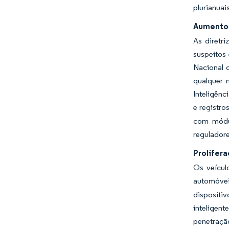
plurianuai
Aumento 
As diretr
suspeitos
Nacional 
qualquer 
Inteligênc
e registro
com módul
regulador
Prolifer
Os veícul
automóvei
dispositiv
inteligen
penetraçã