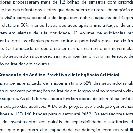
doras processaram mais de 1,2 bilhão de sinistros com prior
e fraudes orientados a lotes que dependem de regras de negócio es
e visão computacional e de linguagem natural capazes de triage
 relataram 30% menos falsos positivos após a implantação de anál
arem em alertas de alta gravidade. O volume de evidências 
ento, pois os clientes podem retirar a permissão para uso de i
de. Os fornecedores que oferecem armazenamento em nuvem elá
indo seguradoras que precisam acompanhar o ritmo ininterrupto de
ão de fraudes em seguros.
escente de Análise Preditiva e Inteligência Artificial
ação de aprendizado de máquina atingiu 62% das seguradoras glo
as buscavam pontuações de fraude em tempo real no momento da c
 seguros. As plataformas agora fundem dados de telemática, crédit
inculação das apólices. A Deloitte projeta que a adoção generaliza
lhões a USD 160 bilhões para o setor até 2032. Os reguladores es
de investimentos em painéis de explicabilidade e auditorias 
res que equilibram alta capacidade de detecção com rastreabili