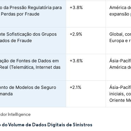
 da Pressão Regulatória para
+3.8%
América d
 Perdas por Fraude
expansão 
te Sofisticação dos Grupos
+2.9%
Global, c
ados de Fraude
Europa e r
ração de Fontes de Dados em
+3.6%
Ásia-Pací
eal (Telemática, Internet das
América d
ento de Modelos de Seguro
+2.1%
Ásia-Pací
manda
iniciais, 
Oriente M
dor Intelligence
 do Volume de Dados Digitais de Sinistros