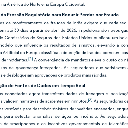
s na América do Norte e na Europa Ocidental.
da Pressão Regulatória para Reduzir Perdas por Fraude
izes de monitoramento de fraudes da Índia exigem que cada segu
 em até 30 dias a partir de abril de 2026, impulsionando novos g
de Comissários de Seguros dos Estados Unidos publicou um bolet
modelo que influencie os resultados de sinistros, elevando a c
ia Artificial da Europa classifica a detecção de fraudes como um ca
[2]
s de incidentes.
A convergência de mandatos eleva o custo do n
os de governança integrados. As seguradoras que satisfazem 
es e desbloqueiam aprovações de produtos mais rápidas.
ação de Fontes de Dados em Tempo Real
os conectados agora transmitem dados de frenagem e localizaç
[3]
s validem narrativas de acidentes em minutos.
As seguradoras de
os vestíveis para descobrir sinistros de invalidez encenados, enq
tes para detectar anomalias de água ou incêndio. As segurado
o de smartphones e os incentivos governamentais de telemátic