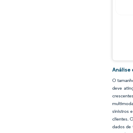
Análise
O tamanho
deve atin
crescente
multimoda
sinistros 
clientes. 
dados de 