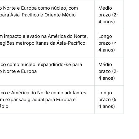
o Norte e Europa como núcleo, com
Médio
para Ásia-Pacífico e Oriente Médio
prazo (2-
4 anos)
om impacto elevado na América do Norte,
Longo
egiões metropolitanas da Ásia-Pacífico
prazo (≥
4 anos)
fico como núcleo, expandindo-se para
Médio
o Norte e Europa
prazo (2-
4 anos)
fico e América do Norte como adotantes
Longo
com expansão gradual para Europa e
prazo (≥
édio
4 anos)