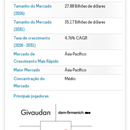
Tamanho do Mercado
27.88 Bilhões de dólares
(2026)
Tamanho do Mercado
35.17 Bilhões de dólares
(2031)
Taxa de crescimento
4.76% CAGR
(2026 - 2031)
Mercado de
Ásia-Pacífico
Crescimento Mais Rápido
Maior Mercado
Ásia-Pacífico
Concentração do
Médio
Mercado
Imagem © Mordor Intelligence. O reuso requer atribuição conforme CC BY 4.0.
Principais jogadores