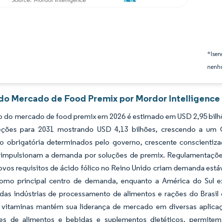
*Isen
nenhu
 do Mercado de Food Premix por Mordor Intelligence
do mercado de food premix em 2026 é estimado em USD 2,95 bilhões
eções para 2031 mostrando USD 4,13 bilhões, crescendo a um
ção obrigatória determinados pelo governo, crescente conscienti
s impulsionam a demanda por soluções de premix. Regulamentações 
ovos requisitos de ácido fólico no Reino Unido criam demanda está
omo principal centro de demanda, enquanto a América do Sul e
das indústrias de processamento de alimentos e rações do Brasil
 vitaminas mantém sua liderança de mercado em diversas aplicaç
es de alimentos e bebidas e suplementos dietéticos, permitem