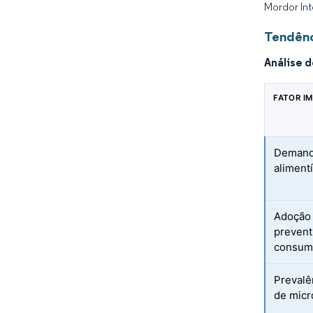
Mordor Int
Tendênc
Análise 
FATOR I
Demanda
alimentí
Adoção 
prevent
consum
Prevalê
de micr