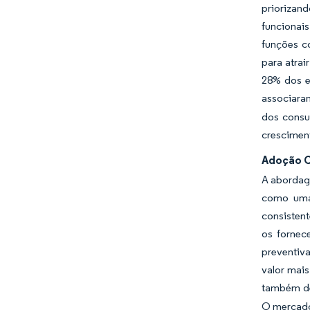
priorizan
funcionai
funções c
para atra
28% dos e
associara
dos consu
crescimen
Adoção C
A abordag
como uma 
consistent
os fornec
preventiv
valor mais
também de
O mercado 