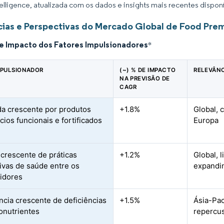
elligence, atualizada com os dados e insights mais recentes disponí
ias e Perspectivas do Mercado Global de Food Prem
de Impacto dos Fatores Impulsionadores
*
MPULSIONADOR
(~) % DE IMPACTO
RELEVÂN
NA PREVISÃO DE
CAGR
 crescente por produtos
+1.8%
Global, 
cios funcionais e fortificados
Europa
crescente de práticas
+1.2%
Global, 
ivas de saúde entre os
expandin
idores
ncia crescente de deficiências
+1.5%
Ásia-Pac
onutrientes
repercus