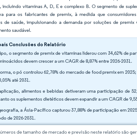
s, incluindo vitaminas A, D, E e complexo B. O segmento de sup
tiva para os fabricantes de premix, à medida que consumidore
as de saúde, impulsionando a demanda por soluções de premix v
mento saudável.
pais Conclusões do Relatório
tipo, o segmento de premix de vitaminas liderou com 34,62% de pa
minoácidos devem crescer a um CAGR de 8,87% entre 2026-2031.
forma, o pó controlou 62,78% do mercado de food premix em 2025; 
0,05% até 2031.
aplicação, alimentos e bebidas detiveram uma participação de 
anto os suplementos dietéticos devem expandir a um CAGR de 9,55
geografia, a Ásia-Pacífico capturou 37,88% de participação em 202
odo de 2026-2031.
úmeros de tamanho de mercado e previsão neste relatório são gera