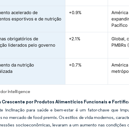
ento acelerado de
+0.9%
América
ntos esportivos e de nutrição
expandin
Pacífico
as obrigatórios de
+2.1%
Global,
cação liderados pelo governo
PMBRs (
ento da nutrição
+0.7%
América 
lizada
metrópol
dor Intelligence
Crescente por Produtos Alimentícios Funcionais e Fortifi
te inclinação para saúde e bem-estar é um fator-chave que impu
os no mercado de food premix. Os estilos de vida modernos, caract
pressões socioeconômicas, levaram a um aumento nas condições c