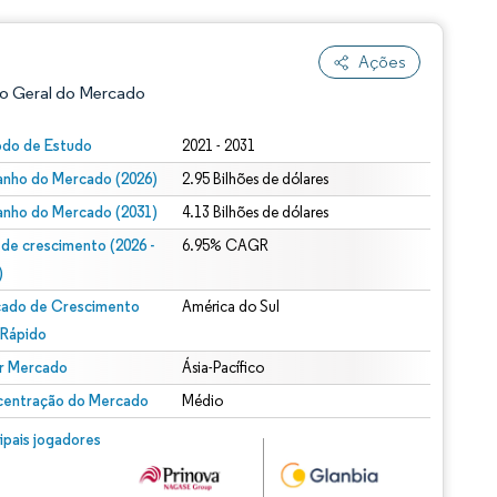
Ações
o Geral do Mercado
odo de Estudo
2021 - 2031
nho do Mercado (2026)
2.95 Bilhões de dólares
nho do Mercado (2031)
4.13 Bilhões de dólares
 de crescimento (2026 -
6.95% CAGR
)
ado de Crescimento
América do Sul
ão conforme CC BY 4.0.
 Rápido
r Mercado
Ásia-Pacífico
entração do Mercado
Médio
m © Mordor Intelligence. O reuso requer atribuição conforme CC BY 4.0.
cipais jogadores