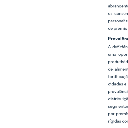
abrangent
os consum
personali
de premix
Prevalên
A deficiên
uma oport
produtivid
de alimen
fortifica
cidades e
prevalênc
distribuiç
segmentos
por premi
rígidas co