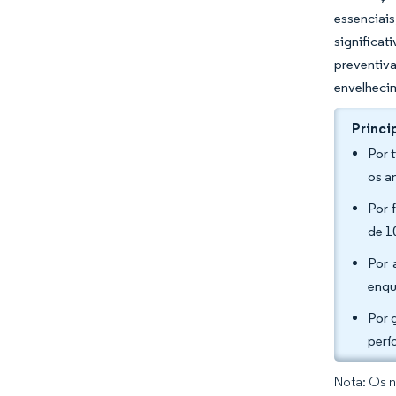
essenciai
significa
preventiv
envelheci
Princi
Por 
os a
Por 
de 1
Por 
enqu
Por 
perí
Nota: Os n