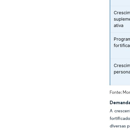
Crescim
supleme
ativa
Program
fortifi
Crescim
persona
Fonte: Mor
Demanda 
A crescen
fortificad
diversas 