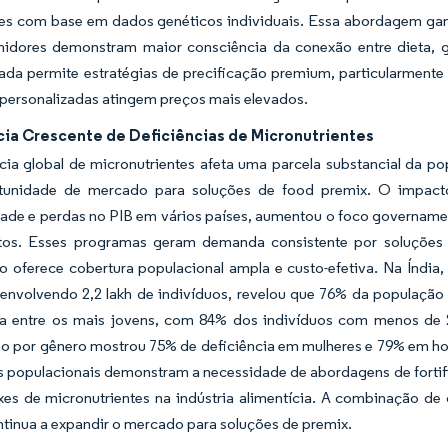
es com base em dados genéticos individuais. Essa abordagem ga
idores demonstram maior consciência da conexão entre dieta, g
zada permite estratégias de precificação premium, particularment
 personalizadas atingem preços mais elevados.
cia Crescente de Deficiências de Micronutrientes
cia global de micronutrientes afeta uma parcela substancial da p
unidade de mercado para soluções de food premix. O impacto
ade e perdas no PIB em vários países, aumentou o foco governament
tos. Esses programas geram demanda consistente por soluções 
ção oferece cobertura populacional ampla e custo-efetiva. Na Índ
 envolvendo 2,2 lakh de indivíduos, revelou que 76% da população
ia entre os mais jovens, com 84% dos indivíduos com menos de 2
ão por gênero mostrou 75% de deficiência em mulheres e 79% em ho
 populacionais demonstram a necessidade de abordagens de forti
xes de micronutrientes na indústria alimentícia. A combinação de
ntinua a expandir o mercado para soluções de premix.