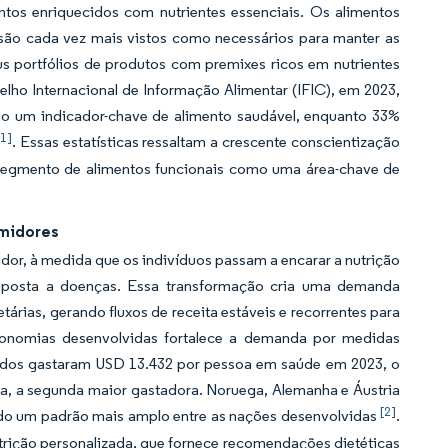
entos enriquecidos com nutrientes essenciais. Os alimentos
s são cada vez mais vistos como necessários para manter as
s portfólios de produtos com premixes ricos em nutrientes
ho Internacional de Informação Alimentar (IFIC), em 2023,
mo um indicador-chave de alimento saudável, enquanto 33%
[1]
. Essas estatísticas ressaltam a crescente conscientização
segmento de alimentos funcionais como uma área-chave de
umidores
r, à medida que os indivíduos passam a encarar a nutrição
posta a doenças. Essa transformação cria uma demanda
tárias, gerando fluxos de receita estáveis e recorrentes para
onomias desenvolvidas fortalece a demanda por medidas
idos gastaram USD 13.432 por pessoa em saúde em 2023, o
ça, a segunda maior gastadora. Noruega, Alemanha e Áustria
[2]
o um padrão mais amplo entre as nações desenvolvidas
.
trição personalizada, que fornece recomendações dietéticas