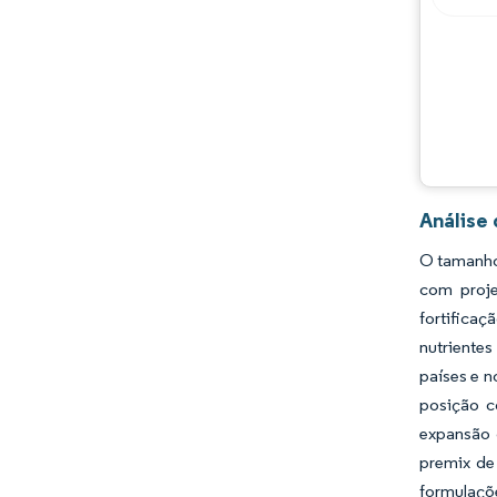
Oportunidades e perspectivas
Desenvolvimentos da indústria
Análise
O tamanho 
com proj
fortifica
nutriente
países e n
posição c
expansão 
premix de
formulaçõ