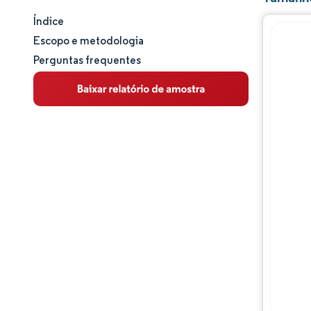
Índice
Tamanho e participação de mercado
Escopo e metodologia
Perguntas frequentes
Análise de mercado
Tendências e insights
Análise de segmentos
Análise geográfica
Panorama regulatório
Análise da cadeia de valor
Panorama competitivo
Principais jogadores