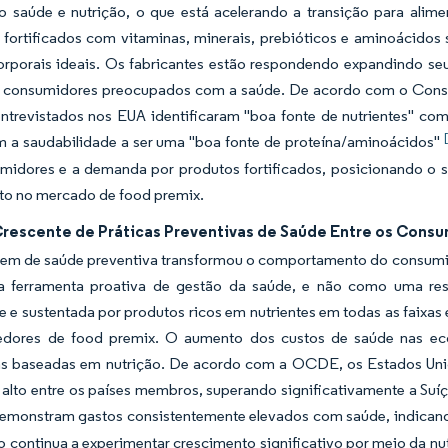
do saúde e nutrição, o que está acelerando a transição para alim
s fortificados com vitaminas, minerais, prebióticos e aminoácido
orporais ideais. Os fabricantes estão respondendo expandindo seu
ir consumidores preocupados com a saúde. De acordo com o Consel
ntrevistados nos EUA identificaram "boa fonte de nutrientes" co
m a saudabilidade a ser uma "boa fonte de proteína/aminoácidos"
midores e a demanda por produtos fortificados, posicionando o 
to no mercado de food premix.
rescente de Práticas Preventivas de Saúde Entre os Cons
em de saúde preventiva transformou o comportamento do consumido
ferramenta proativa de gestão da saúde, e não como uma res
e e sustentada por produtos ricos em nutrientes em todas as faixas e
edores de food premix. O aumento dos custos de saúde nas ec
as baseadas em nutrição. De acordo com a OCDE, os Estados Un
 alto entre os países membros, superando significativamente a Suí
monstram gastos consistentemente elevados com saúde, indicand
continua a experimentar crescimento significativo por meio da nu