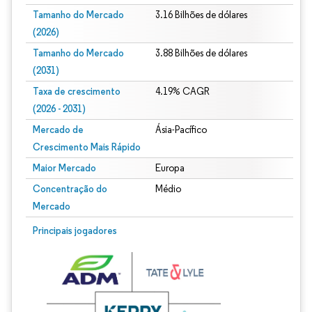
Tamanho do Mercado
3.16 Bilhões de dólares
(2026)
Tamanho do Mercado
3.88 Bilhões de dólares
(2031)
Taxa de crescimento
4.19% CAGR
(2026 - 2031)
Mercado de
Ásia-Pacífico
Crescimento Mais Rápido
Maior Mercado
Europa
Concentração do
Médio
Mercado
Imagem © Mordor Intelligence. O reuso requer atribuição conforme CC BY 4.0.
Principais jogadores