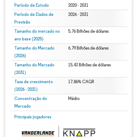
Período de Estudo
2020 - 2031
Período de Dados de
2026 - 2031
Previsão
Tamanho do mercado no
5.76 Bilhões de dólares
ano base (2025)
Tamanho do Mercado
6.79 Bilhões de dólares
(2026)
Tamanho do Mercado
15.43 Bilhões de dólares
(2031)
Taxa de crescimento
17.86% CAGR
(2026 - 2031)
Concentração do
Médio
Mercado
Imagem © Mordor Intelligence. O reuso requer atribuição conforme CC BY 4.0.
Principais jogadores