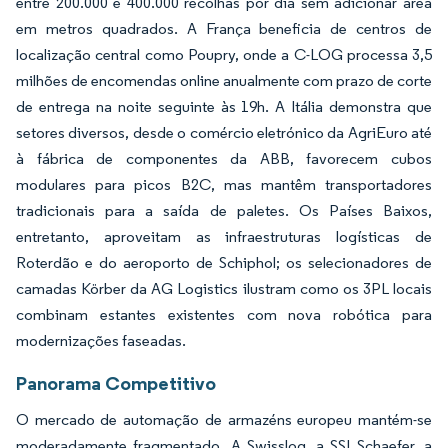
entre 200.000 e 400.000 recolhas por dia sem adicionar área
em metros quadrados. A França beneficia de centros de
localização central como Poupry, onde a C-LOG processa 3,5
milhões de encomendas online anualmente com prazo de corte
de entrega na noite seguinte às 19h. A Itália demonstra que
setores diversos, desde o comércio eletrónico da AgriEuro até
à fábrica de componentes da ABB, favorecem cubos
modulares para picos B2C, mas mantêm transportadores
tradicionais para a saída de paletes. Os Países Baixos,
entretanto, aproveitam as infraestruturas logísticas de
Roterdão e do aeroporto de Schiphol; os selecionadores de
camadas Körber da AG Logistics ilustram como os 3PL locais
combinam estantes existentes com nova robótica para
modernizações faseadas.
Panorama Competitivo
O mercado de automação de armazéns europeu mantém-se
moderadamente fragmentado. A Swisslog, a SSI Schaefer, a