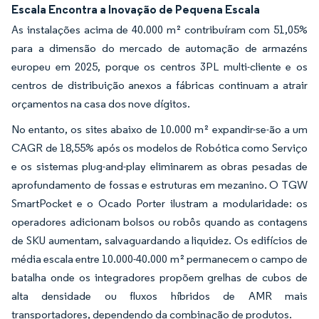
Escala Encontra a Inovação de Pequena Escala
As instalações acima de 40.000 m² contribuíram com 51,05%
para a dimensão do mercado de automação de armazéns
europeu em 2025, porque os centros 3PL multi-cliente e os
centros de distribuição anexos a fábricas continuam a atrair
orçamentos na casa dos nove dígitos.
No entanto, os sites abaixo de 10.000 m² expandir-se-ão a um
CAGR de 18,55% após os modelos de Robótica como Serviço
e os sistemas plug-and-play eliminarem as obras pesadas de
aprofundamento de fossas e estruturas em mezanino. O TGW
SmartPocket e o Ocado Porter ilustram a modularidade: os
operadores adicionam bolsos ou robôs quando as contagens
de SKU aumentam, salvaguardando a liquidez. Os edifícios de
média escala entre 10.000-40.000 m² permanecem o campo de
batalha onde os integradores propõem grelhas de cubos de
alta densidade ou fluxos híbridos de AMR mais
transportadores, dependendo da combinação de produtos.