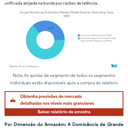
unificada alojada na borda por razões de latência.
Nota: As quotas de segmento de todos os segmentos
Imagem © Mordor Intelligence. O reuso requer atribuição conforme CC BY 4.0.
individuais estão disponíveis após a compra do relatório
Por Dimensão do Armazém: A Dominância de Grande