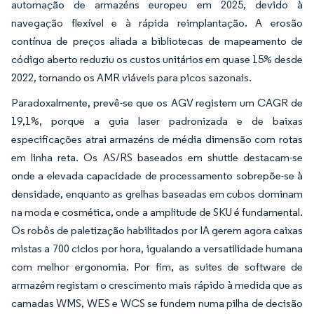
automação de armazéns europeu em 2025, devido à
navegação flexível e à rápida reimplantação. A erosão
contínua de preços aliada a bibliotecas de mapeamento de
código aberto reduziu os custos unitários em quase 15% desde
2022, tornando os AMR viáveis para picos sazonais.
Paradoxalmente, prevê-se que os AGV registem um CAGR de
19,1%, porque a guia laser padronizada e de baixas
especificações atrai armazéns de média dimensão com rotas
em linha reta. Os AS/RS baseados em shuttle destacam-se
onde a elevada capacidade de processamento sobrepõe-se à
densidade, enquanto as grelhas baseadas em cubos dominam
na moda e cosmética, onde a amplitude de SKU é fundamental.
Os robôs de paletização habilitados por IA gerem agora caixas
mistas a 700 ciclos por hora, igualando a versatilidade humana
com melhor ergonomia. Por fim, as suites de software de
armazém registam o crescimento mais rápido à medida que as
camadas WMS, WES e WCS se fundem numa pilha de decisão