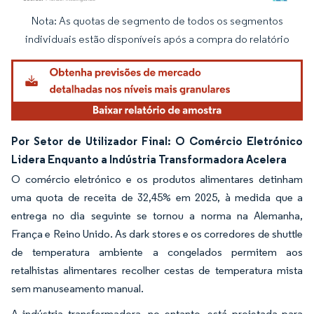
Nota: As quotas de segmento de todos os segmentos
Imagem © Mordor Intelligence. O reuso requer atribuição conforme CC BY 4.0.
individuais estão disponíveis após a compra do relatório
Por Setor de Utilizador Final: O Comércio Eletrónico
Lidera Enquanto a Indústria Transformadora Acelera
O comércio eletrónico e os produtos alimentares detinham
uma quota de receita de 32,45% em 2025, à medida que a
entrega no dia seguinte se tornou a norma na Alemanha,
França e Reino Unido. As dark stores e os corredores de shuttle
de temperatura ambiente a congelados permitem aos
retalhistas alimentares recolher cestas de temperatura mista
sem manuseamento manual.
A indústria transformadora, no entanto, está projetada para