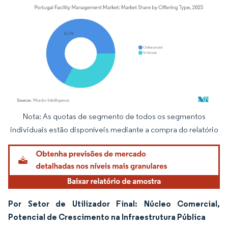
Nota: As quotas de segmento de todos os segmentos
Imagem © Mordor Intelligence. O reuso requer atribuição conforme CC BY 4.0.
individuais estão disponíveis mediante a compra do relatório
Por Setor de Utilizador Final: Núcleo Comercial,
Potencial de Crescimento na Infraestrutura Pública