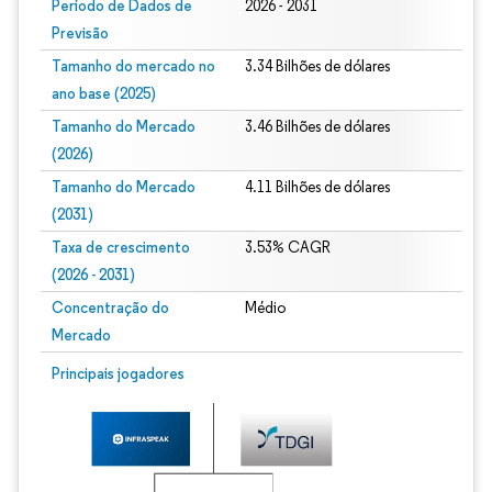
Período de Dados de
2026 - 2031
Previsão
Tamanho do mercado no
3.34 Bilhões de dólares
ano base (2025)
Tamanho do Mercado
3.46 Bilhões de dólares
(2026)
Tamanho do Mercado
4.11 Bilhões de dólares
(2031)
Taxa de crescimento
3.53% CAGR
(2026 - 2031)
Concentração do
Médio
Mercado
Imagem © Mordor Intelligence. O reuso requer atribuição conforme CC BY 4.0.
Principais jogadores