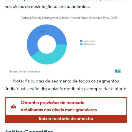
nos ciclos de desinfeção da era pandémica.
Nota: As quotas de segmento de todos os segmentos
Imagem © Mordor Intelligence. O reuso requer atribuição conforme CC BY 4.0.
individuais estão disponíveis mediante a compra do relatório
Análise Geográfica