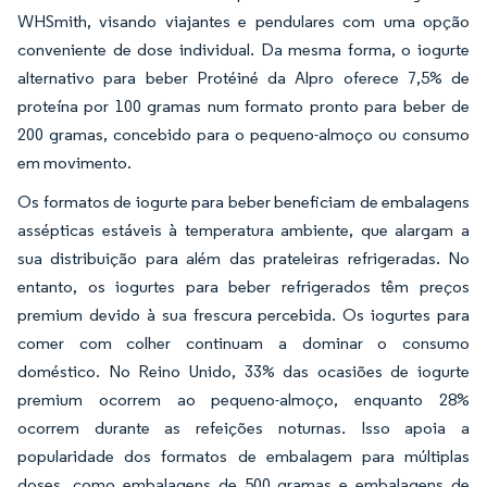
WHSmith, visando viajantes e pendulares com uma opção
conveniente de dose individual. Da mesma forma, o iogurte
alternativo para beber Protéiné da Alpro oferece 7,5% de
proteína por 100 gramas num formato pronto para beber de
200 gramas, concebido para o pequeno-almoço ou consumo
em movimento.
Os formatos de iogurte para beber beneficiam de embalagens
assépticas estáveis à temperatura ambiente, que alargam a
sua distribuição para além das prateleiras refrigeradas. No
entanto, os iogurtes para beber refrigerados têm preços
premium devido à sua frescura percebida. Os iogurtes para
comer com colher continuam a dominar o consumo
doméstico. No Reino Unido, 33% das ocasiões de iogurte
premium ocorrem ao pequeno-almoço, enquanto 28%
ocorrem durante as refeições noturnas. Isso apoia a
popularidade dos formatos de embalagem para múltiplas
doses, como embalagens de 500 gramas e embalagens de