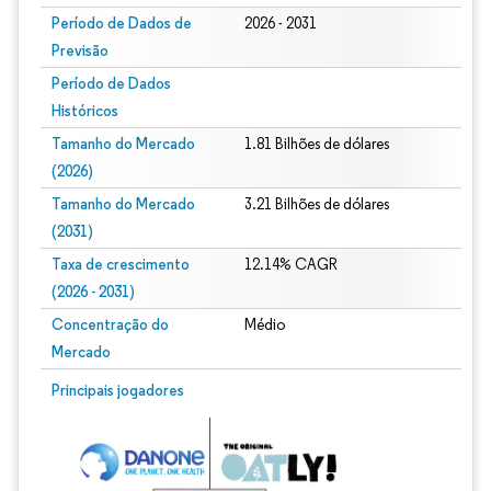
Período de Dados de
2026 - 2031
Previsão
Período de Dados
Históricos
Tamanho do Mercado
1.81 Bilhões de dólares
(2026)
Tamanho do Mercado
3.21 Bilhões de dólares
(2031)
Taxa de crescimento
12.14% CAGR
(2026 - 2031)
Concentração do
Médio
Mercado
Imagem © Mordor Intelligence. O reuso requer atribuição conforme CC BY 4.0.
Principais jogadores