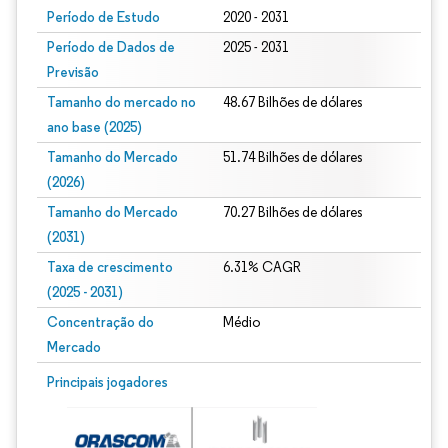
Período de Estudo
2020 - 2031
Período de Dados de
2025 - 2031
Previsão
Tamanho do mercado no
48.67 Bilhões de dólares
ano base (2025)
Tamanho do Mercado
51.74 Bilhões de dólares
(2026)
Tamanho do Mercado
70.27 Bilhões de dólares
(2031)
Taxa de crescimento
6.31% CAGR
(2025 - 2031)
Concentração do
Médio
Mercado
Imagem © Mordor Intelligence. O reuso requer atribuição conforme CC BY 4.0.
Principais jogadores