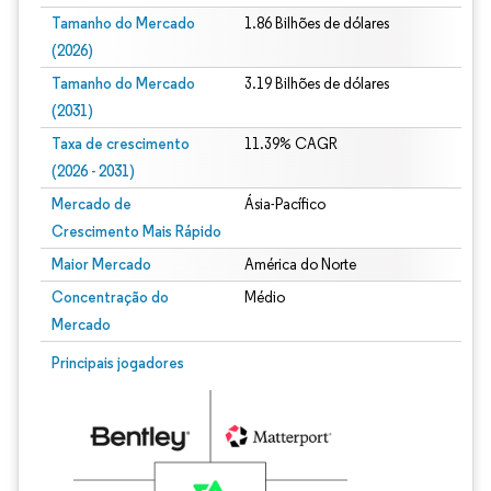
Tamanho do Mercado
1.86 Bilhões de dólares
(2026)
Tamanho do Mercado
3.19 Bilhões de dólares
(2031)
Taxa de crescimento
11.39% CAGR
(2026 - 2031)
Mercado de
Ásia-Pacífico
Crescimento Mais Rápido
Maior Mercado
América do Norte
Concentração do
Médio
Mercado
Imagem © Mordor Intelligence. O reuso requer atribuição conforme CC BY 4.0.
Principais jogadores