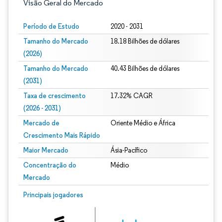
Visão Geral do Mercado
Período de Estudo
2020 - 2031
Tamanho do Mercado
18.18 Bilhões de dólares
(2026)
Tamanho do Mercado
40.43 Bilhões de dólares
(2031)
Taxa de crescimento
17.32% CAGR
(2026 - 2031)
Mercado de
Oriente Médio e África
Crescimento Mais Rápido
Maior Mercado
Ásia-Pacífico
Concentração do
Médio
Mercado
Imagem © Mordor Intelligence. O reuso requer atribuição conforme CC BY 4.0.
Principais jogadores