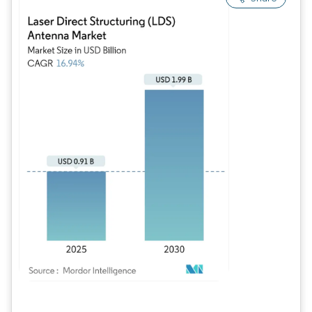
Imagem © Mordor Intelligence. O reuso requer atribuição conforme CC BY 4.0.