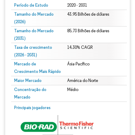
Período de Estudo
2020 - 2031
Tamanho do Mercado
43.95 Bilhões de dólares
(2026)
Tamanho do Mercado
85.73 Bilhões de dólares
(2031)
Taxa de crescimento
14.30% CAGR
(2026 - 2031)
Mercado de
Ásia-Pacífico
Crescimento Mais Rápido
Maior Mercado
América do Norte
Concentração do
Médio
Mercado
Imagem © Mordor Intelligence. O reuso requer atribuição conforme CC BY 4.0.
Principais jogadores