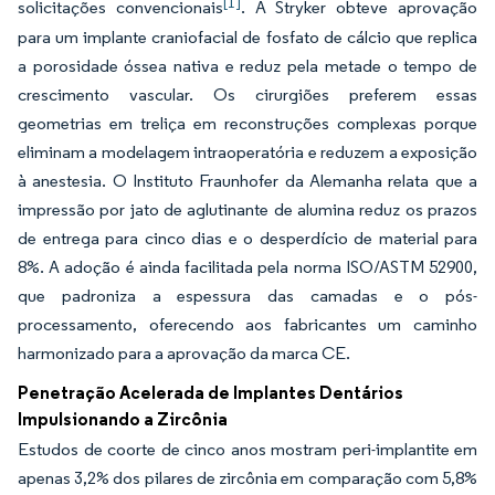
[1]
solicitações convencionais
. A Stryker obteve aprovação
para um implante craniofacial de fosfato de cálcio que replica
a porosidade óssea nativa e reduz pela metade o tempo de
crescimento vascular. Os cirurgiões preferem essas
geometrias em treliça em reconstruções complexas porque
eliminam a modelagem intraoperatória e reduzem a exposição
à anestesia. O Instituto Fraunhofer da Alemanha relata que a
impressão por jato de aglutinante de alumina reduz os prazos
de entrega para cinco dias e o desperdício de material para
8%. A adoção é ainda facilitada pela norma ISO/ASTM 52900,
que padroniza a espessura das camadas e o pós-
processamento, oferecendo aos fabricantes um caminho
harmonizado para a aprovação da marca CE.
Penetração Acelerada de Implantes Dentários
Impulsionando a Zircônia
Estudos de coorte de cinco anos mostram peri-implantite em
apenas 3,2% dos pilares de zircônia em comparação com 5,8%