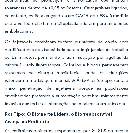
econômicas de prensagem e sinterização que mantêm
tolerâncias dentro de ±0,05 milímetros. Os injetáveis líquidos,
no entanto, estão avançando a um CAGR de 7,88% à medida
que a vertebroplastia e a cifoplastia migram para ambientes
ambulatoriais.
Os injetáveis combinam fosfato ou sulfato de cálcio com
modificadores de viscosidade para atingir janelas de trabalho
de 12 minutos, permitindo a administração por agulhas de
calibre 11 sob fluoroscopia. Grânulos e blocos permanecem
relevantes na cirurgia maxilofacial, onde os cirurgiões
valorizam a modelagem manual. A Ásia-Pacífico apresenta a
maior penetração de injetáveis porque as populações
envelhecidas preferem a aumentação vertebral minimamente
invasiva que reduz as internações hospitalares a um único dia.
Por Tipo:
O Bioinerte Lidera, o Biorreabsorvível
Avança na Pediatria
As cerâmicas bioinertes responderam por 80,81% da receita