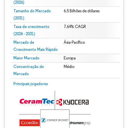
(2026)
Tamanho do Mercado
6.5 Bilhões de dólares
(2031)
Taxa de crescimento
7.64% CAGR
(2026 - 2031)
Mercado de
Ásia-Pacífico
Crescimento Mais Rápido
Maior Mercado
Europa
Concentração do
Médio
Mercado
Imagem © Mordor Intelligence. O reuso requer atribuição conforme CC BY 4.0.
Principais jogadores