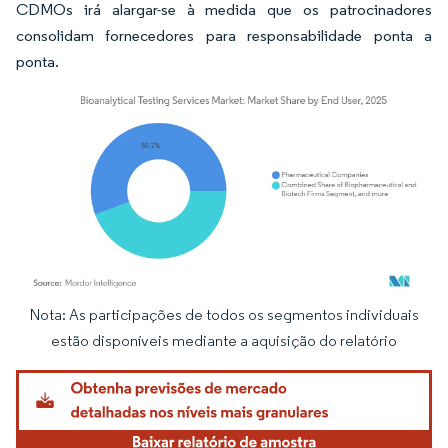
CDMOs irá alargar-se à medida que os patrocinadores
consolidam fornecedores para responsabilidade ponta a
ponta.
Nota: As participações de todos os segmentos individuais
Imagem © Mordor Intelligence. O reuso requer atribuição conforme CC BY 4.0.
estão disponíveis mediante a aquisição do relatório