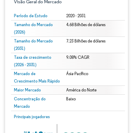
Visão Geral do Mercado
Período de Estudo
2020 - 2031
Tamanho do Mercado
4.68 Bilhões de dólares
(2026)
Tamanho do Mercado
7.23 Bilhões de dólares
(2031)
Taxa de crescimento
9.08% CAGR
(2026 - 2031)
Mercado de
Ásia-Pacífico
Crescimento Mais Rápido
Maior Mercado
América do Norte
Concentração do
Baixo
Mercado
Imagem © Mordor Intelligence. O reuso requer atribuição conforme CC BY 4.0.
Principais jogadores