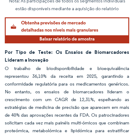
Nota: As participações de todos os segmentos individuais
Imagem © Mordor Intelligence. O reuso requer atribuição conforme CC BY 4.0.
estão disponíveis mediante a aquisição do relatório
Por Tipo de Teste: Os Ensaios de Biomarcadores
Lideram a Inovação
O trabalho de biodisponibilidade e bioequivalência
representou 36,10% da receita em 2025, garantindo a
conformidade regulatória para os medicamentos genéricos.
No entanto, os ensaios de biomarcadores lideram o
crescimento com um CAGR de 12,31%, espelhando as
estratégias de medicina de precisão que aparecem em mais
de 40% das aprovações recentes da FDA. Os patrocinadores
solicitam cada vez mais painéis multi-ómicos que combinam
proteómica, metabolómica e lipidómica para estratificar