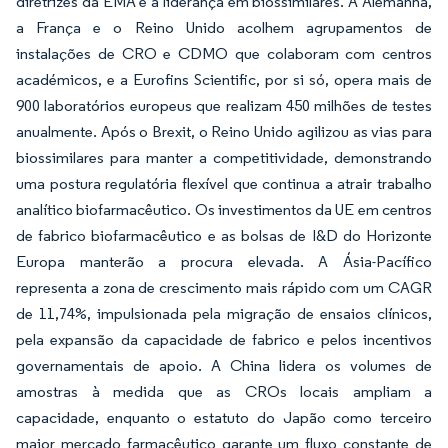
diretrizes da EMA e à liderança em biossimilares. A Alemanha,
a França e o Reino Unido acolhem agrupamentos de
instalações de CRO e CDMO que colaboram com centros
académicos, e a Eurofins Scientific, por si só, opera mais de
900 laboratórios europeus que realizam 450 milhões de testes
anualmente. Após o Brexit, o Reino Unido agilizou as vias para
biossimilares para manter a competitividade, demonstrando
uma postura regulatória flexível que continua a atrair trabalho
analítico biofarmacêutico. Os investimentos da UE em centros
de fabrico biofarmacêutico e as bolsas de I&D do Horizonte
Europa manterão a procura elevada. A Ásia-Pacífico
representa a zona de crescimento mais rápido com um CAGR
de 11,74%, impulsionada pela migração de ensaios clínicos,
pela expansão da capacidade de fabrico e pelos incentivos
governamentais de apoio. A China lidera os volumes de
amostras à medida que as CROs locais ampliam a
capacidade, enquanto o estatuto do Japão como terceiro
maior mercado farmacêutico garante um fluxo constante de