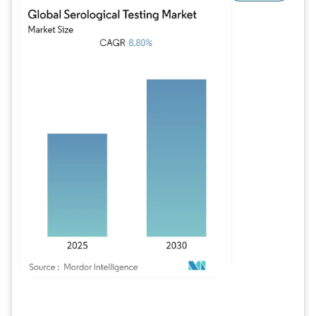
Imagem © Mordor Intelligence. O reuso requer atribuição conforme CC BY 4.0.