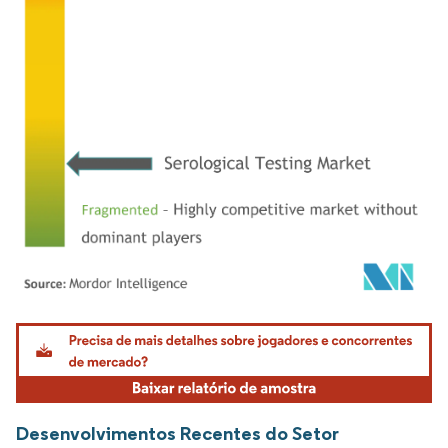
Imagem © Mordor Intelligence. O reuso requer atribuição conforme CC BY 4.0.
Desenvolvimentos Recentes do Setor