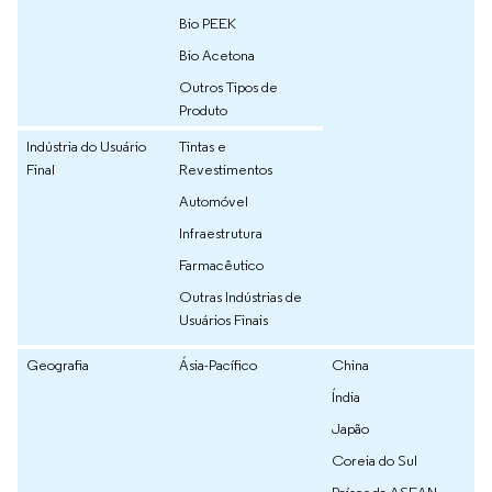
Bio PEEK
Bio Acetona
Outros Tipos de
Produto
Indústria do Usuário
Tintas e
Final
Revestimentos
Automóvel
Infraestrutura
Farmacêutico
Outras Indústrias de
Usuários Finais
Geografia
Ásia-Pacífico
China
Índia
Japão
Coreia do Sul
Países da ASEAN