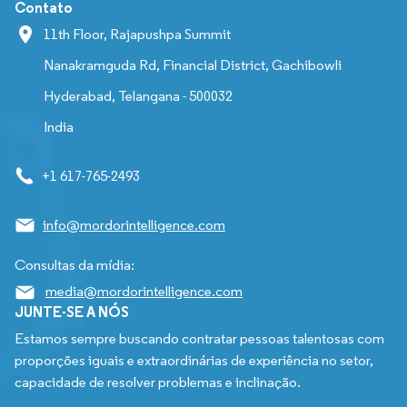
Contato
11th Floor, Rajapushpa Summit
Nanakramguda Rd, Financial District, Gachibowli
Hyderabad, Telangana - 500032
India
+1 617-765-2493
info@mordorintelligence.com
Consultas da mídia:
media@mordorintelligence.com
JUNTE-SE A NÓS
Estamos sempre buscando contratar pessoas talentosas com
proporções iguais e extraordinárias de experiência no setor,
capacidade de resolver problemas e inclinação.