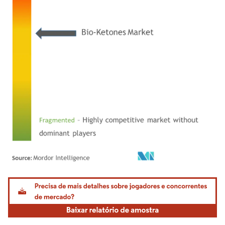
Imagem © Mordor Intelligence. O reuso requer atribuição conforme CC BY 4.0.