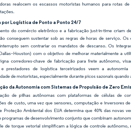
adoras realocem os escassos motoristas humanos para rotas de
tações.
por Logística de Ponto a Ponto 24/7
ento do comércio eletrônico e a fabricação just-in-time criam d
ão conseguem sustentar sob as regras de horas de serviço. Os
ninterrupto sem contrariar os mandatos de descanso. Os integrad
Dallas–Houston) com o objetivo de melhorar materialmente a util
igna corredores-chave de fabricação para frete autônomo, visa
s e prestadores de logística terceirizados veem a autonomi
idade de motoristas, especialmente durante picos sazonais quando a
ção da Autonomia com Sistemas de Propulsão de Zero Emi
ção de pilhas autônomas com plataformas de células de combu
ões de custo, uma vez que sensores, computação e inversores d
e Proteção Ambiental dos EUA determina que 40% das novas ven
o programas de desenvolvimento conjunto que combinam autonomia,
ole de torque vetorial simplificam a lógica de controle autônomo