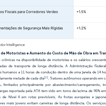
vos Fiscais para Corredores Verdes
+1.5%
entações de Segurança Mais Rígidas
+1.2%
dor Intelligence
 de Motoristas e Aumento do Custo de Mão de Obra em Tra
s crônicas na disponibilidade de motoristas e os salários cresce
adas de transporte de longa distância. A Administração Federa
s humanos a 11 horas de condução dentro de uma janela de 14 hora
[1]
amente metade de cada dia
. Tratores autônomos operando em c
s, limitados principalmente por abastecimento/carregamento, 
argas reportada pela ATA tem sido em torno de/acima de 90% em a
 de Nível 4 em rotas previsíveis. As frotas europeias e japo
ores mais jovens evitam carreiras de longa distância. Os serviç