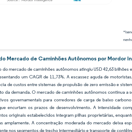
*Isen
nenhu
 do Mercado de Caminhões Autônomos por Mordor In
 do mercado de caminhões autônomos atingiu USD 42,63 bilhões em 
resentando um CAGR de 11,73%. A escassez aguda de motoristas, 
ia de custos entre sistemas de propulsão de zero emissão e sistem
to da demanda. O mercado de caminhões autônomos continua a se 
tivos governamentais para corredores de carga de baixo carbono 
que encurtam os prazos de desenvolvimento. A intensidade com
tos originais estabelecidos integram pilhas proprietárias, enqua
as amplamente. A concentração moderada do mercado deixa espaço
nte nos segmentos de trecho intermediário e transporte de contêin