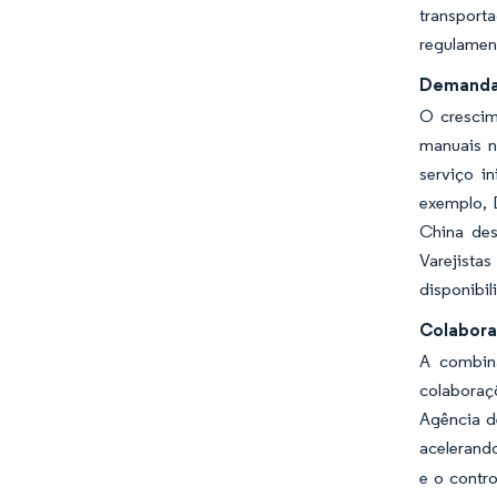
transport
regulamen
Demanda 
O crescim
manuais n
serviço i
exemplo, 
China des
Varejista
disponibil
Colabora
A combina
colaboraç
Agência d
acelerand
e o contr