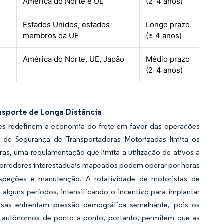
América do Norte e UE
(2-4 anos)
Estados Unidos, estados
Longo prazo
membros da UE
(≥ 4 anos)
América do Norte, UE, Japão
Médio prazo
(2-4 anos)
nsporte de Longa Distância
ntes redefinem a economia do frete em favor das operações
l de Segurança de Transportadoras Motorizadas limita os
s, uma regulamentação que limita a utilização de ativos a
orredores interestaduais mapeados podem operar por horas
inspeções e manutenção. A rotatividade de motoristas de
lguns períodos, intensificando o incentivo para implantar
nesas enfrentam pressão demográfica semelhante, pois os
os autônomos de ponto a ponto, portanto, permitem que as