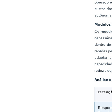
operadores
custos do
autônomas 
Modelos 
Os modelo
necessária
dentro de
rápidas p
adaptar a
capacidade
reduz a de
Análise 
RESTRIÇ
Respons