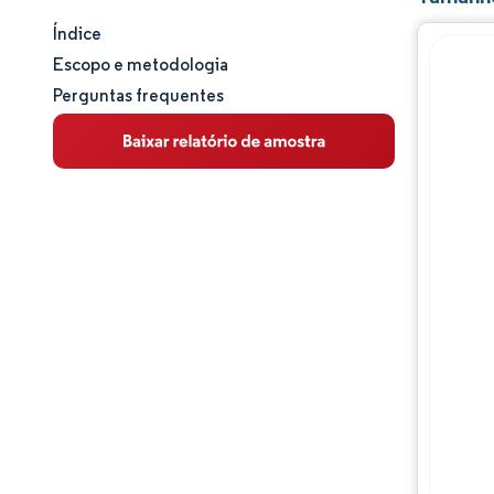
Índice
Tamanho e participação de mercado
Escopo e metodologia
Perguntas frequentes
Análise de mercado
Tendências e insights
Análise de segmentos
Análise geográfica
Panorama regulatório
Análise da cadeia de valor
Panorama competitivo
Principais jogadores