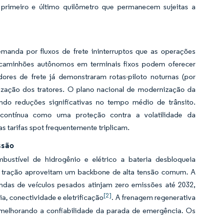
 primeiro e último quilômetro que permanecem sujeitas a
emanda por fluxos de frete ininterruptos que as operações
 caminhões autônomos em terminais fixos podem oferecer
ores de frete já demonstraram rotas-piloto noturnas (por
ização dos tratores. O plano nacional de modernização da
ndo reduções significativas no tempo médio de trânsito.
a contínua como uma proteção contra a volatilidade da
s tarifas spot frequentemente triplicam.
ssão
stível de hidrogênio e elétrico a bateria desbloqueia
e tração aproveitam um backbone de alta tensão comum. A
das de veículos pesados atinjam zero emissões até 2032,
[2]
 conectividade e eletrificação
. A frenagem regenerativa
, melhorando a confiabilidade da parada de emergência. Os