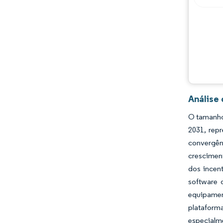
Oportunidades e perspectivas
Desenvolvimentos da indústria
Análise
O tamanho
2031, rep
convergênc
crescimen
dos incen
software 
equipamen
plataform
especialme