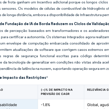
 de frota ganham um incentivo adicional porque os longos ciclos d
s sensores. Os modelos de células de combustível de hidrogênio 
de longa distância, embora a disponibilidade de infraestrutura pe
de Fundação de IA de Borda Reduzem os Ciclos de Validaçã
s de percepção baseados em transformadores e os aceleradores
 para certificar a autonomia. Os sistemas integrados agora realiza
 um envelope de computação embarcada consolidado de aproxi
ermitem atualizações de software que corrigem casos extremos e
s regras de segurança funcional escritas para código determiní
 da tecnologia de generalizar em condições não vistas ainda acel
pendência de latência na nuvem, suportando operação segura em zo
de Impacto das Restrições
*
ÃO
(~)% DE IMPACTO NA
RELEVÂNCIA 
PREVISÃO DE CAGR
abilidade
-1.8%
Global, agud