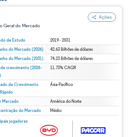
Ações
o Geral do Mercado
odo de Estudo
2019 - 2031
nho do Mercado (2026)
42.63 Bilhões de dólares
nho do Mercado (2031)
74.23 Bilhões de dólares
 de crescimento (2026 -
11.73% CAGR
)
ado de Crescimento
Ásia-Pacífico
ão conforme CC BY 4.0.
 Rápido
r Mercado
América do Norte
entração do Mercado
Médio
m © Mordor Intelligence. O reuso requer atribuição conforme CC BY 4.0.
cipais jogadores