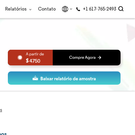
Relatórios
Contato
+1 617-765-2493
4750
s
mos