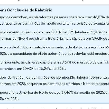
pais Conclusões do Relatório
tipo de caminhão, as plataformas pesadas lideraram com 46,57%
, enquanto os caminhões de médio porte têm previsão de avançar 
nível de autonomia, os sistemas SAE Nível 1-2 detinham 71,87% 
aformas de Nível 4 registram a trajetória mais rápida a um CAGR de 
recurso de ADAS, o controle de cruzeiro adaptativo represento
025, e a capacidade de piloto automático de rodovias está prestes
componente, as câmeras capturaram 28,34% do mercado de caminh
orrentes a um CAGR de 15,24% até 2031.
tipo de tração, os caminhões de combustão interna represent
nomos em 2025, enquanto os caminhões elétricos a bateria cresce
geografia, a América do Norte deteve 37,46% da receita de 2025, e
3% até 2031.