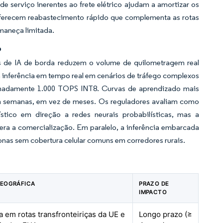
e serviço inerentes ao frete elétrico ajudam a amortizar os
oferecem reabastecimento rápido que complementa as rotas
rmaneça limitada.
o
 de IA de borda reduzem o volume de quilometragem real
m inferência em tempo real em cenários de tráfego complexos
madamente 1.000 TOPS INT8. Curvas de aprendizado mais
m semanas, em vez de meses. Os reguladores avaliam como
stico em direção a redes neurais probabilísticas, mas a
era a comercialização. Em paralelo, a inferência embarcada
nas sem cobertura celular comuns em corredores rurais.
GEOGRÁFICA
PRAZO DE
IMPACTO
a em rotas transfronteiriças da UE e
Longo prazo (≥