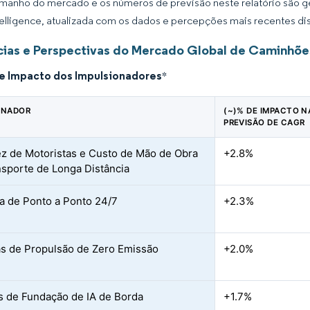
manho do mercado e os números de previsão neste relatório são ge
elligence, atualizada com os dados e percepções mais recentes di
ias e Perspectivas do Mercado Global de Caminhõ
de Impacto dos Impulsionadores
*
ONADOR
(~)% DE IMPACTO N
PREVISÃO DE CAGR
z de Motoristas e Custo de Mão de Obra
+2.8%
sporte de Longa Distância
ca de Ponto a Ponto 24/7
+2.3%
s de Propulsão de Zero Emissão
+2.0%
 de Fundação de IA de Borda
+1.7%