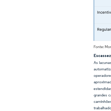
Incenti
Regulam
Fonte: Mor
Escassez
As lacuna
automatiz
operadore
aproximad
estendida
grandes c
caminhões
trabalhad