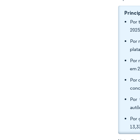
Princi
Por 
2025
Por 
plat
Por 
em 2
Por 
conc
Por 
autô
Por 
13,3