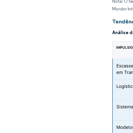
Nota: O ta
Mordor Int
Tendênc
Análise 
IMPULSI
Escasse
em Tran
Logísti
Sistema
Modelos