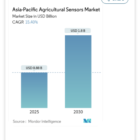
Imagem © Mordor Intelligence. O reuso requer atribuição conforme CC BY 4.0.