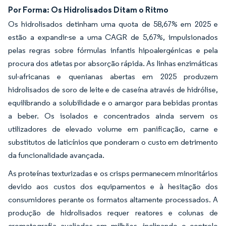
Por Forma: Os Hidrolisados Ditam o Ritmo
Os hidrolisados detinham uma quota de 58,67% em 2025 e
estão a expandir-se a uma CAGR de 5,67%, impulsionados
pelas regras sobre fórmulas infantis hipoalergénicas e pela
procura dos atletas por absorção rápida. As linhas enzimáticas
sul-africanas e quenianas abertas em 2025 produzem
hidrolisados de soro de leite e de caseína através de hidrólise,
equilibrando a solubilidade e o amargor para bebidas prontas
a beber. Os isolados e concentrados ainda servem os
utilizadores de elevado volume em panificação, carne e
substitutos de laticínios que ponderam o custo em detrimento
da funcionalidade avançada.
As proteínas texturizadas e os crisps permanecem minoritários
devido aos custos dos equipamentos e à hesitação dos
consumidores perante os formatos altamente processados. A
produção de hidrolisados requer reatores e colunas de
cromatografia avaliados em milhões, inclinando o controlo