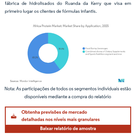
fábrica de hidrolisados do Ruanda da Kerry que visa em
primeiro lugar os clientes de fórmulas infantis.
Imagem © Mordor Intelligence. O reuso requer atribuição conforme CC BY 4.0.