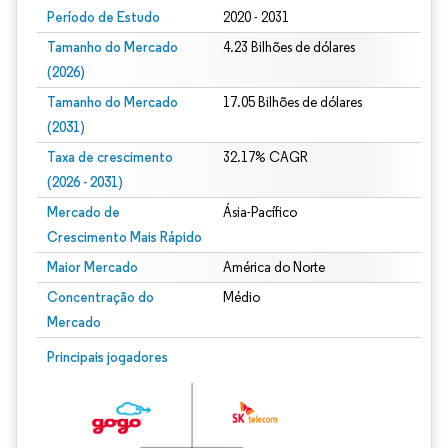
Período de Estudo
2020 - 2031
Tamanho do Mercado
4.23 Bilhões de dólares
(2026)
Tamanho do Mercado
17.05 Bilhões de dólares
(2031)
Taxa de crescimento
32.17% CAGR
(2026 - 2031)
Mercado de
Ásia-Pacífico
Crescimento Mais Rápido
Maior Mercado
América do Norte
Concentração do
Médio
Mercado
Imagem © Mordor Intelligence. O reuso requer atribuição conforme CC BY 4.0.
Principais jogadores