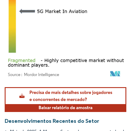
Imagem © Mordor Intelligence. O reuso requer atribuição conforme CC BY 4.0.
Desenvolvimentos Recentes do Setor