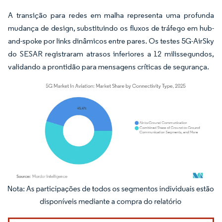
A transição para redes em malha representa uma profunda
mudança de design, substituindo os fluxos de tráfego em hub-
and-spoke por links dinâmicos entre pares. Os testes 5G-AirSky
do SESAR registraram atrasos inferiores a 12 milissegundos,
validando a prontidão para mensagens críticas de segurança.
Imagem © Mordor Intelligence. O reuso requer atribuição conforme CC BY 4.0.